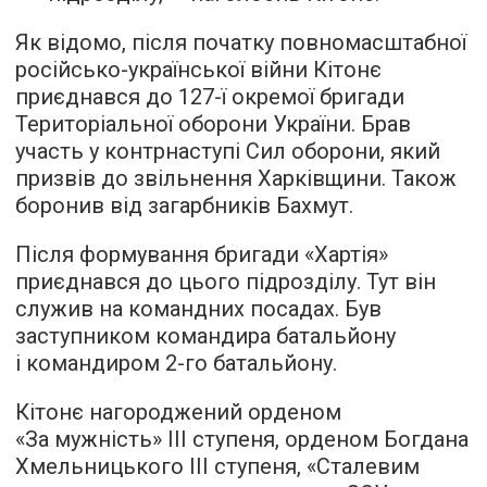
Як відомо, після початку повномасштабної
російсько-української війни Кітонє
приєднався до 127-ї окремої бригади
Територіальної оборони України. Брав
участь у контрнаступі Сил оборони, який
призвів до звільнення Харківщини. Також
боронив від загарбників Бахмут.
Після формування бригади «Хартія»
приєднався до цього підрозділу. Тут він
служив на командних посадах. Був
заступником командира батальйону
і командиром 2-го батальйону.
Кітонє нагороджений орденом
«За мужність» ІІІ ступеня, орденом Богдана
Хмельницького ІІІ ступеня, «Сталевим