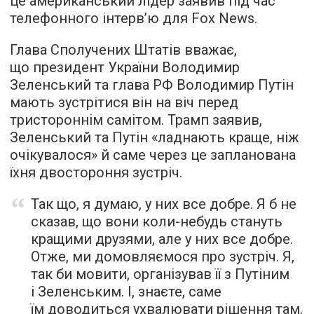
це американський лідер заявив під час
телефонного інтерв’ю для Fox News.
Глава Сполучених Штатів вважає,
що президент України Володимир
Зеленський та глава РФ Володимир Путін
мають зустрітися він на віч перед
тристороннім самітом. Трамп заявив,
Зеленський та Путін «ладнають краще, ніж
очікувалося» й саме через це запланована
їхня двостороння зустріч.
Так що, я думаю, у них все добре. Я б не
сказав, що вони коли-небудь стануть
кращими друзями, але у них все добре.
Отже, ми домовляємося про зустріч. Я,
так би мовити, організував її з Путіним
і Зеленським. І, знаєте, саме
їм доводиться ухвалювати рішення там,