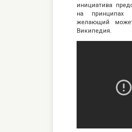
инициатива предс
на принципах 
желающий может
Википедия.