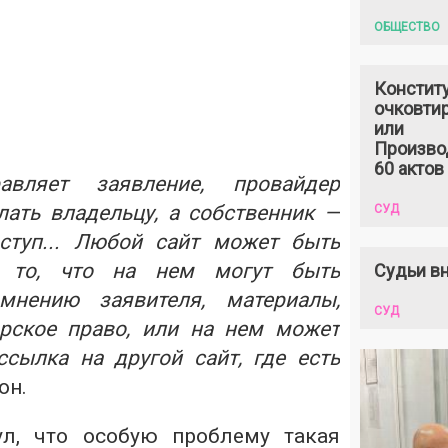
ОБЩЕСТВО
Констит
очковтир
или
Произво
60 актов
авляет заявление, провайдер
лать владельцу, а собственник —
СУД
ступ... Любой сайт может быть
а то, что на нем могут быть
Судьи вн
мнению заявителя, материалы,
СУД
рское право, или на нем может
сылка на другой сайт, где есть
он.
ул, что особую проблему такая