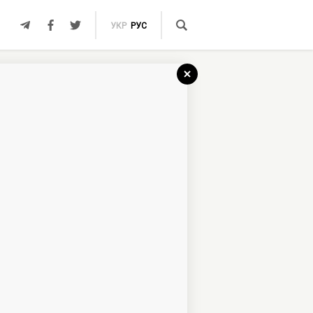
УКР
РУС