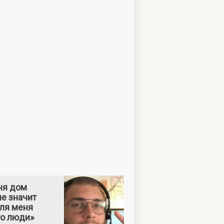
ня дом
е значит
Для меня
то люди»