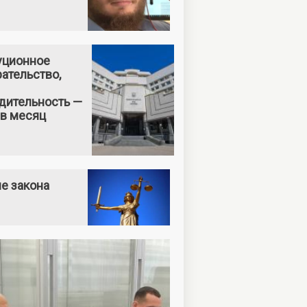
уционное
ательство,
дительность —
 в месяц
е закона