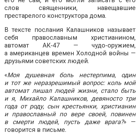
его не сам, и его могли записать с его
слов священники, навещавшие
престарелого конструктора дома.
В тексте послания Калашников называет
себя православным христианином,
автомат АК-47 — чудо-оружием,
а американцев времен Холодной войны —
друзьями советских людей.
«
Моя душевная боль нестерпима, один
и тот же неразрешимый вопрос: коль мой
автомат лишал людей жизни, стало быть
и я, Михайло Калашников, девяносто три
года от роду, сын крестьянки, христианин
и православный по вере своей, повинен
в смерти людей, пусть даже врага?
» —
говорится в письме.