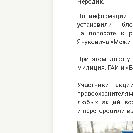
Неродик.
По информации LB
установили бл
на повороте к р
Януковича «Межиг
При этом дорогу
милиция, ГАИ и «Б
Участники акци
правоохранителям
любых акций во
и перегородили в