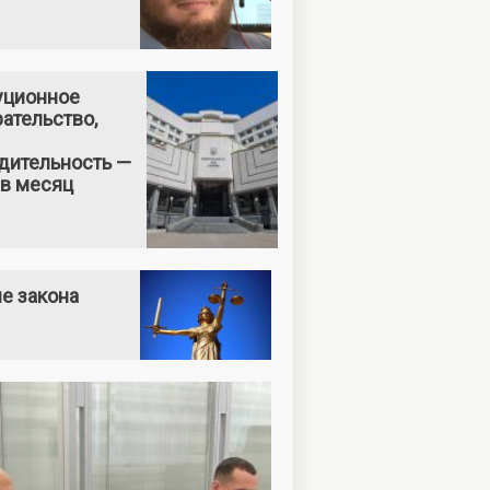
уционное
ательство,
дительность —
 в месяц
е закона