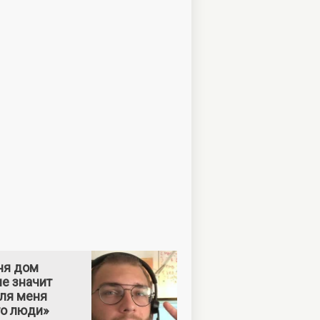
ня дом
е значит
Для меня
то люди»