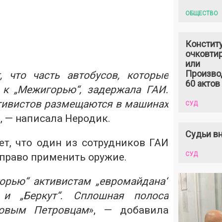
ОБЩЕСТВО
Констит
очковтир
или
Произво
, что часть автобусов, которые
60 актов
 к „Межигорью“, задержала ГАИ.
тивистов размещаются в машинах
СУД
», — написала Неродик.
Судьи вн
ет, что один из сотрудников ГАИ
СУД
 право применить оружие.
орью“ активистам „евромайдана“
 и „Беркут“. Сплошная полоса
Новым Петровцам
», — добавила