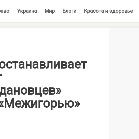
раво
Украина
Мир
Блоги
Красота и здоровье
останавливает
т
дановцев»
к «Межигорью»