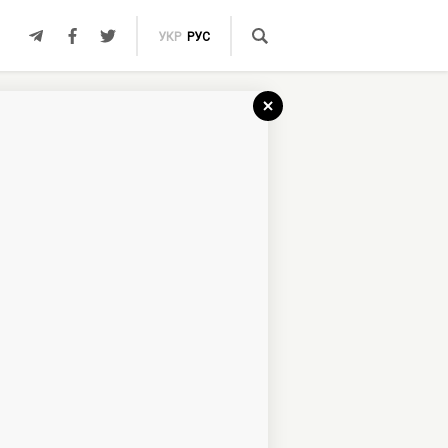
УКР
РУС