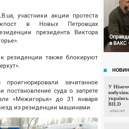
.ua, участники акции протеста
окпост в Новых Петровцах
езиденции президента Виктора
Оправда
орье».
в ВАКС 
 к резиденции также блокируют
еркут».
и проигнорировали зачитанное
и постановление суда о запрете
зле «Межигорья» до 31 января
ыезд из резиденции машинами.