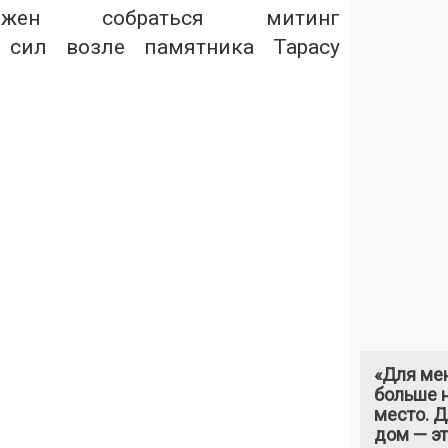
жен собраться митинг
х сил возле памятника Тарасу
«Для ме
больше н
место. 
дом — э