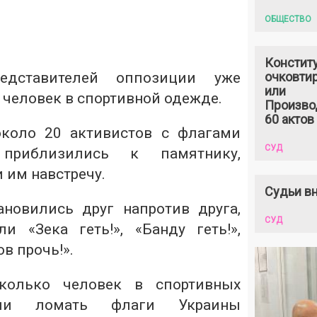
ОБЩЕСТВО
Констит
едставителей оппозиции уже
очковтир
или
 человек в спортивной одежде.
Произво
60 актов
около 20 активистов с флагами
СУД
приблизились к памятнику,
им навстречу.
Судьи вн
новились друг напротив друга,
СУД
и «Зека геть!», «Банду геть!»,
в прочь!».
сколько человек в спортивных
али ломать флаги Украины