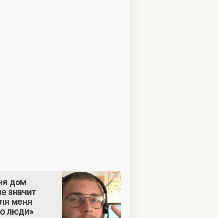
ня дом
е значит
Для меня
то люди»