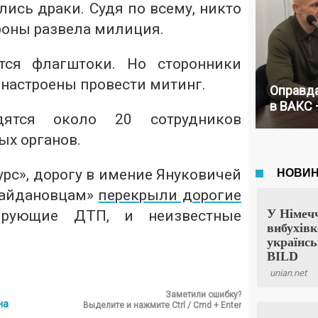
лись драки. Судя по всему, никто
роны развела милиция.
тся флагштоки. Но сторонники
 настроены провести митинг.
Оправда
в ВАКС 
дятся около 20 сотрудников
ых органов.
рс», дорогу в имение Януковичей
майдановцам»
перекрыли дорогие
ирующие ДТП, и неизвестные
Заметили ошибку?
на
Выделите и нажмите Ctrl / Cmd + Enter