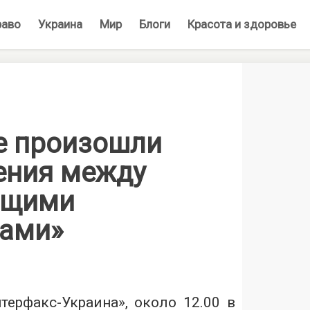
раво
Украина
Мир
Блоги
Красота и здоровье
е произошли
ения между
ющими
ками»
терфакс-Украина», около 12.00 в