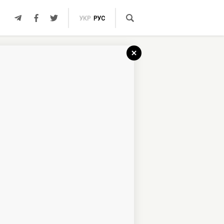
УКР
РУС