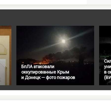
Си
БпЛА атаковали
ун
оккупированные Крым
в 
и Донецк — фото пожаров
(В