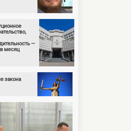
уционное
ательство,
дительность —
 в месяц
е закона