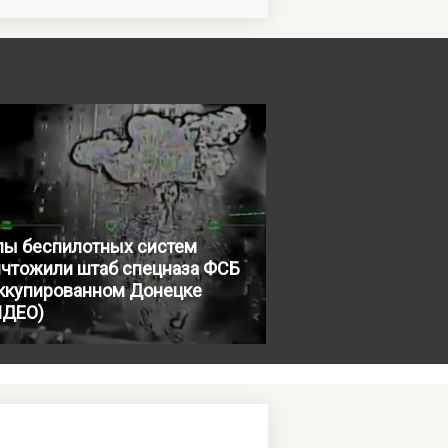
лы беспилотных систем
ичтожили штаб спецназа ФСБ
оккупированном Донецке
ИДЕО)