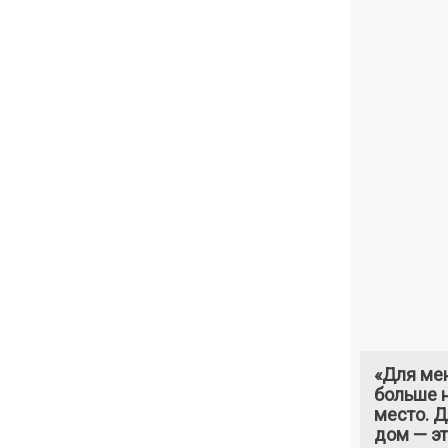
«Для ме
больше н
место. 
дом — э