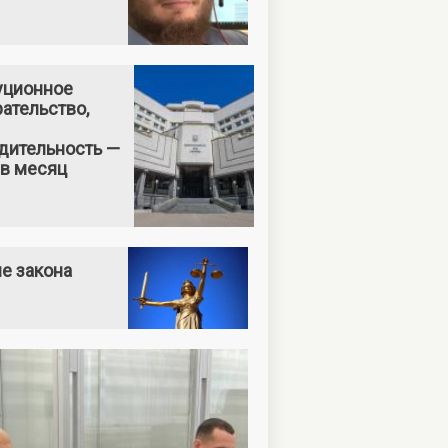
уционное
ательство,
дительность —
 в месяц
е закона