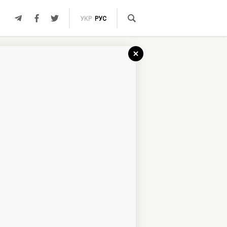
УКР
РУС