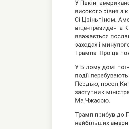
У Пекіні американ
високого рівня з 
Сі Цзіньпіном. Ам
віце-президента К
вважається посла
заходах і минулого
Трампа. Про це п
У Білому домі поі
події перебувають
Пердью, посол Ки
заступник міністр
Ма Чжаосю.
Трамп прибув до П
найбільших америк