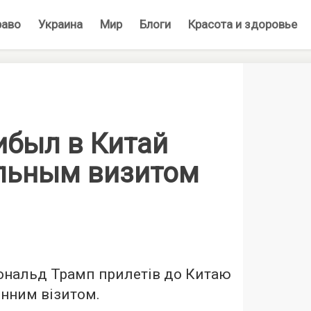
раво
Украина
Мир
Блоги
Красота и здоровье
ибыл в Китай
льным визитом
нальд Трамп прилетів до Китаю
енним візитом.