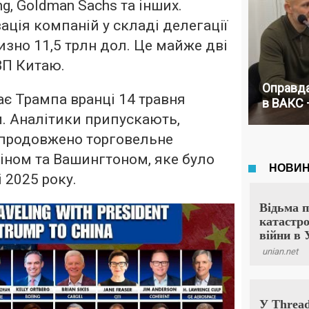
ng, Goldman Sachs та інших.
ація компаній у складі делегації
зно 11,5 трлн дол. Це майже дві
ВП Китаю.
Оправда
ає Трампа вранці 14 травня
в ВАКС 
. Аналітики припускають,
продовжено торговельне
іном та Вашингтоном, яке було
 2025 року.