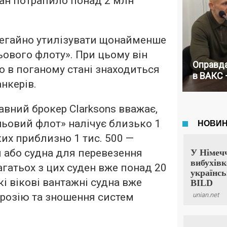
кеан потрапило понад 2 млн
егайно утилізувати щонайменше
ьового флоту». При цьому він
Оправда
о в поганому стані знаходиться
в ВАКС 
нкерів.
вний брокер Clarksons вважає,
ньовий флот» налічує близько 1
яких приблизно 1 тис. 500 —
и або судна для перевезення
агатьох з цих суден вже понад 20
кі вікові вантажні судна вже
розію та зношення систем