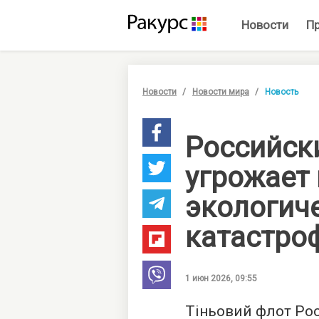
Новости
П
Новости
Новости мира
Новость
Российск
угрожает
экологич
катастро
1 июн 2026, 09:55
Тіньовий флот Рос