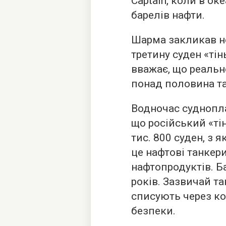
Captain, коли в о
барелів нафти.
Шарма закликав н
третину суден «тін
вважає, що реальн
понад половина та
Водночас суднопла
що російський «ті
тис. 800 суден, з 
це нафтові танкер
нафтопродуктів. Б
років. Зазвичай та
списують через ко
безпеки.