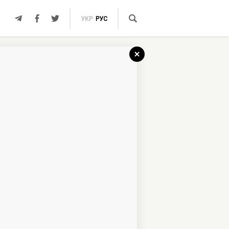
УКР
РУС