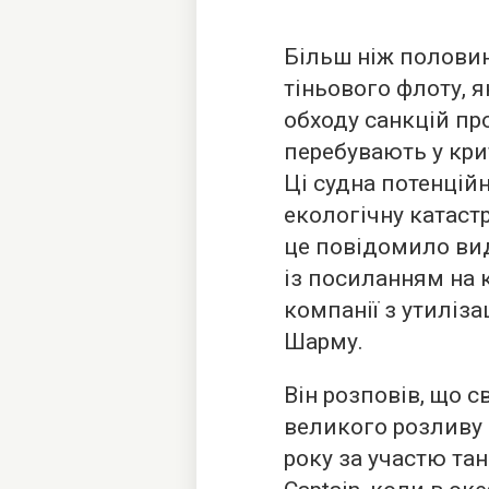
Більш ніж половин
тіньового флоту, 
обходу санкцій про
перебувають у кри
Ці судна потенці
екологічну катаст
це повідомило вид
із посиланням на к
компанії з утиліза
Шарму.
Він розповів, що 
великого розливу 
року за участю тан