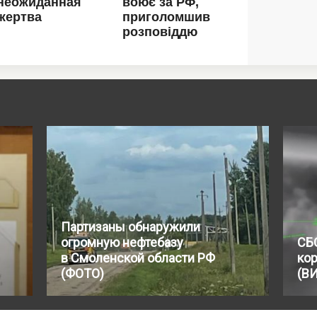
Партизаны обнаружили
огромную нефтебазу
СБ
в Смоленской области РФ
кор
(ФОТО)
(В