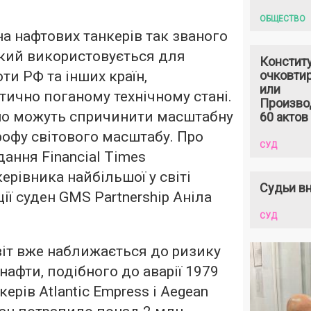
ОБЩЕСТВО
а нафтових танкерів так званого
який використовується для
Констит
ти РФ та інших країн,
очковтир
или
тично поганому технічному стані.
Произво
йно можуть спричинити масштабну
60 актов
рофу світового масштабу. Про
СУД
ання Financial Times
ерівника найбільшої у світі
Судьи вн
ції суден GMS Partnership Аніла
СУД
світ вже наближається до ризику
нафти, подібного до аварії 1979
керів Atlantic Empress і Aegean