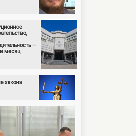
уционное
ательство,
дительность —
 в месяц
е закона