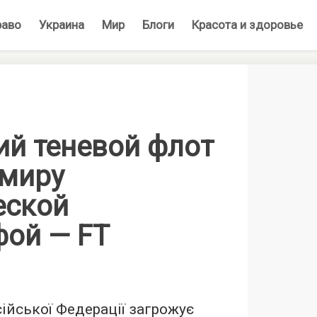
раво
Украина
Мир
Блоги
Красота и здоровье
ий теневой флот
 миру
еской
фой — FT
ійської Федерації загрожує