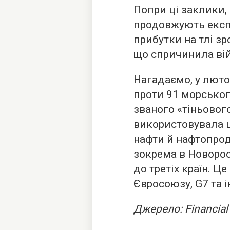
Попри ці заклики,
продовжують експл
прибутки на тлі зр
що спричинила вій
Нагадаємо, у люто
проти 91 морськог
званого «тіньовог
використовувала ц
нафти й нафтопроду
зокрема в Новорос
до третіх країн. Ц
Євросоюзу, G7 та 
Джерело: Financial