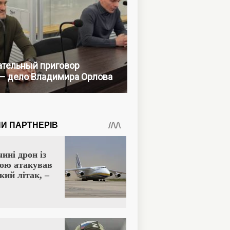
тельный приговор
— дело Владимира Орлова