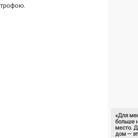
строфою.
«Для ме
больше н
место. 
дом — э