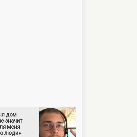
ня дом
е значит
Для меня
то люди»