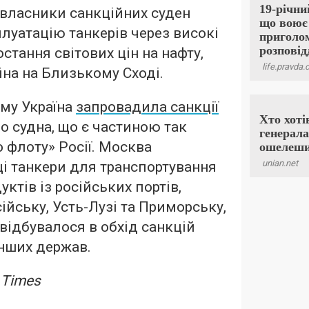
 власники санкційних суден
уатацію танкерів через високі
остання світових цін на нафту,
на на Близькому Сході.
му Україна
запровадила санкції
о судна, що є частиною так
о флоту» Росії. Москва
і танкери для транспортування
ктів із російських портів,
ійську, Усть-Лузі та Приморську,
е відбувалося в обхід санкцій
інших держав.
 Times