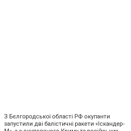
З Бєлгородської області РФ окупанти
запустили дві балістичні ракети «Іскандер-
М», а з окупованого Криму та російських