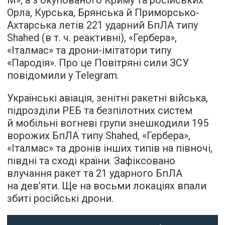
Орла, Курська, Брянська й Приморсько-
Ахтарська летів 221 ударний БпЛА типу
Shahed (в т. ч. реактивні), «Гербера»,
«Італмас» та дрони-імітатори типу
«Пародія». Про це Повітряні сили ЗСУ
повідомили у Telegram.
Українські авіація, зенітні ракетні війська,
підрозділи РЕБ та безпілотних систем
й мобільні вогневі групи знешкодили 195
ворожих БпЛА типу Shahed, «Гербера»,
«Італмас» та дронів інших типів на півночі,
півдні та сході країни. Зафіксовано
влучання ракет та 21 ударного БпЛА
на дев’яти. Ще на восьми локаціях впали
збиті російські дрони.