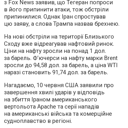
з Fox News заявив, що Тегеран попроси
в його припинити атаки, тож обстріли
припинилися. Однак Іран спростував
цю заяву, а слова Трампа назвав брехнею.
На нові обстріли на території Близького
Сходу вже відреагував нафтовий ринок.
Ціни на нафту зросли на понад 1 дол.
за барель. Ф’ючерси на нафту марки Brent
зросли до 94,58 дол. за барель, а ціна WTI
наразі становить 91,74 дол. за барель.
Нагадаємо, 10 червня США заявили про
завершення хвилі ударів у відповідь
на збиття Іраном американського
вертольота Apache та серії нападів
на американські війська та комерційне
судноплавство в регіоні.