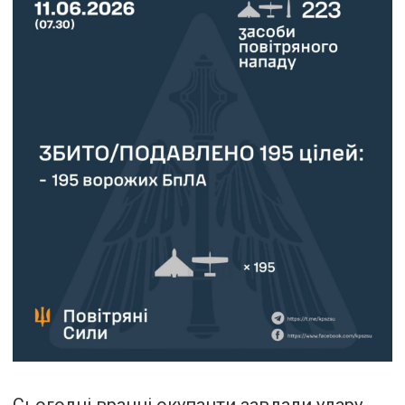
Сьогодні вранці окупанти завдали удару