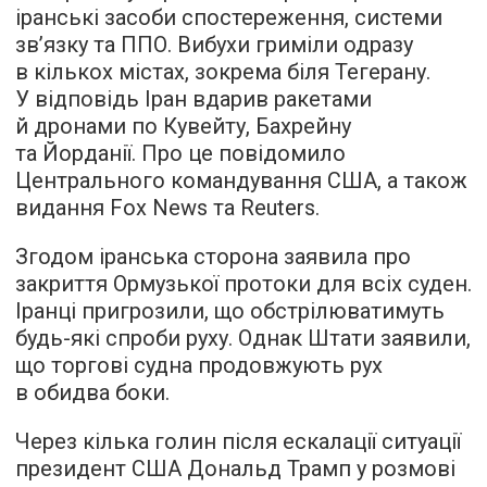
іранські засоби спостереження, системи
зв’язку та ППО. Вибухи гриміли одразу
в кількох містах, зокрема біля Тегерану.
У відповідь Іран вдарив ракетами
й дронами по Кувейту, Бахрейну
та Йорданії. Про це повідомило
Центрального командування США, а також
видання Fox News та Reuters.
Згодом іранська сторона заявила про
закриття Ормузької протоки для всіх суден.
Іранці пригрозили, що обстрілюватимуть
будь-які спроби руху. Однак Штати заявили,
що торгові судна продовжують рух
в обидва боки.
Через кілька голин після ескалації ситуації
президент США Дональд Трамп у розмові