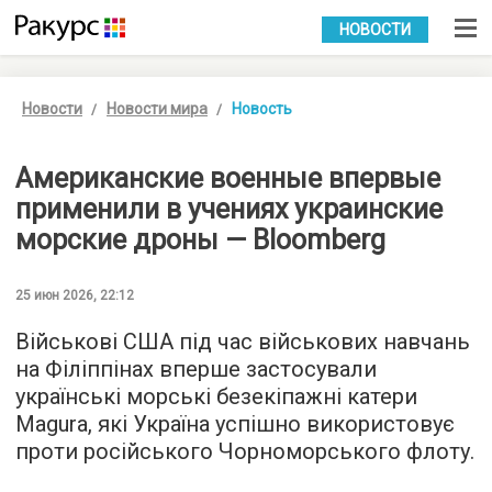
УКР
РУС
НОВОСТИ
Новости
Новости мира
Новость
Американские военные впервые
применили в учениях украинские
морские дроны — Bloomberg
25 июн 2026, 22:12
Військові США під час військових навчань
на Філіппінах вперше застосували
українські морські безекіпажні катери
Magura, які Україна успішно використовує
проти російського Чорноморського флоту.