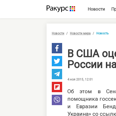
Новости
П
Новости
Новости мира
Новость
В США оц
России н
4 ноя 2015, 12:01
Об этом в Сен
помощника госсек
и Евразии Бенд
Украина
» со ссыл