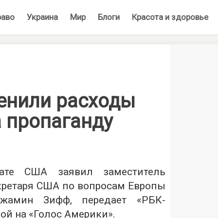
раво
Украина
Мир
Блоги
Красота и здоровье
енили расходы
а пропаганду
ате США заявил заместитель
ретаря США по вопросам Европы
жамин Зифф, передает «
РБК-
кой на «Голос Америки».