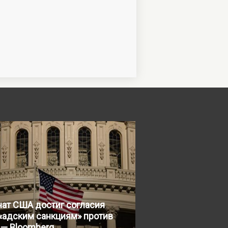
нат США достиг согласия
«адским санкциям» против
 — Bloomberg