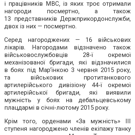
і працівників МВС, із яких троє отримали
нагороди посмертно, а також
13 представників Держприкордонслужби,
двох із них — посмертно.
Серед нагороджених — 16 військових
лікарів. Нагородами відзначено також
військовослужбовців 28-ї окремої
механізованої бригади, які відзначилися
в боях під Мар’їнкою 3 червня 2015 року,
та військових протитанкового
артилерійського дивізіону 44-ї окремої
артилерійської бригади, які виявили
мужність у боях на дебальцевському
плацдармі в січні-лютому 2015 року.
Крім того, орденами «За мужність» ІІІ
ступеня нагороджено членів екіпажу танку