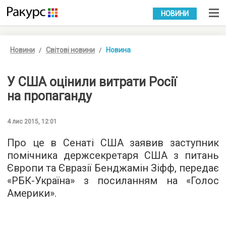
УКР
РУС
НОВИНИ
Новини
Світові новини
Новина
У США оцінили витрати Росії
на пропаганду
4 лис 2015, 12:01
Про це в Сенаті США заявив заступник
помічника держсекретаря США з питань
Європи та Євразії Бенджамін Зіфф, передає
«
РБК-Україна
» з посиланням на «Голос
Америки».