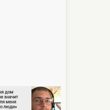
ня дом
е значит
Для меня
то люди»