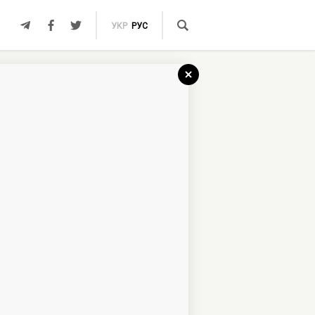
УКР
РУС