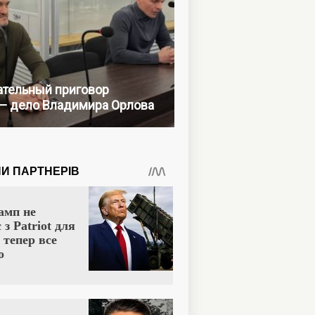
тельный приговор
— дело Владимира Орлова