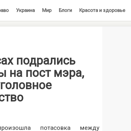
раво
Украина
Мир
Блоги
Красота и здоровье
сах подрались
 на пост мэра,
уголовное
ство
роизошла потасовка между