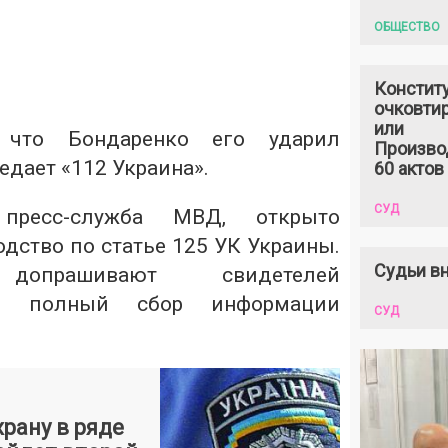
ОБЩЕСТВО
Констит
очковтир
или
 что Бондаренко его ударил
Произво
едает «
112 Украина
».
60 актов
СУД
т
пресс-служба МВД
, открыто
дство по статье 125 УК Украины.
Судьи вн
допрашивают свидетелей
т полный сбор информации
СУД
рану в ряде