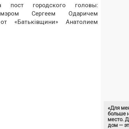
а пост городского головы:
мэром Сергеем Одаричем
от «Батьківщини» Анатолием
«Для ме
больше н
место. 
дом — э