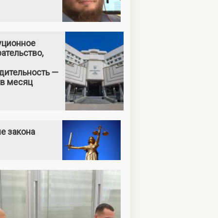
уционное
ательство,
дительность —
 в месяц
е закона