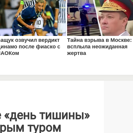
е «день тишины»
орым туром