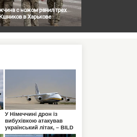
жчина с ножом ранил трех
Кшников в Харькове