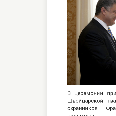
В церемонии при
Швейцарской гв
охранников Фр
вельможи.