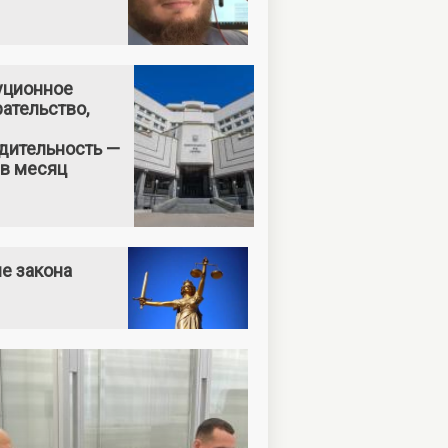
уционное
ательство,
дительность —
 в месяц
е закона