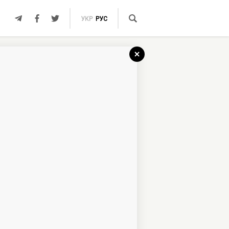
УКР
РУС