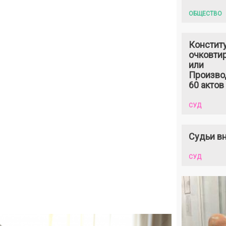
ОБЩЕСТВО
Констит
очковтир
или
Произво
60 актов
СУД
Судьи вн
СУД