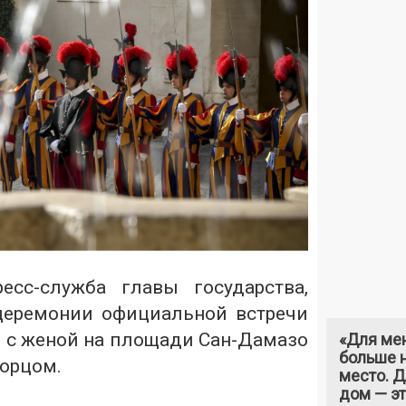
сс-служба главы государства,
церемонии официальной встречи
 с женой на площади Сан-Дамазо
«Для ме
больше н
орцом.
место. 
дом — э