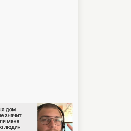
ня дом
е значит
Для меня
то люди»