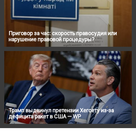
Приговор за час: скорость правосудия или
нарушение правовой процедуры?
Трамп выдвинул претензии Хегсету из-за
дефицита ракет в США — WP