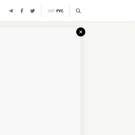
УКР
РУС