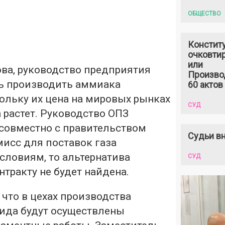
ОБЩЕСТВО
Констит
очковтир
или
ва, руководство предприятия
Произво
ь производить аммиака
60 актов
ольку их цена на мировых рынках
СУД
а растет. Руководство ОПЗ
 совместно с правительством
Судьи вн
исс для поставок газа
словиям, то альтернатива
СУД
тракту не будет найдена.
что в цехах производства
ида будут осуществлены