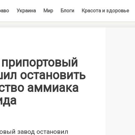
раво
Украина
Мир
Блоги
Красота и здоровье
 припортовый
шил остановить
ство аммиака
ида
овый завод остановил