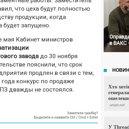
аментные работы. Заместитель
вил, что цеха будут полностью
ству продукции, когда
 будет запущено.
Оправда
е мая Кабинет министров
в ВАКС 
ватизации
ового завода
до 30 ноября
ительстве пояснили, что срок
приятия продлен в связи с тем,
6 года конкурс по продаже
ОПЗ дважды не состоялся.
Заметили ошибку?
Выделите и нажмите Ctrl / Cmd + Enter