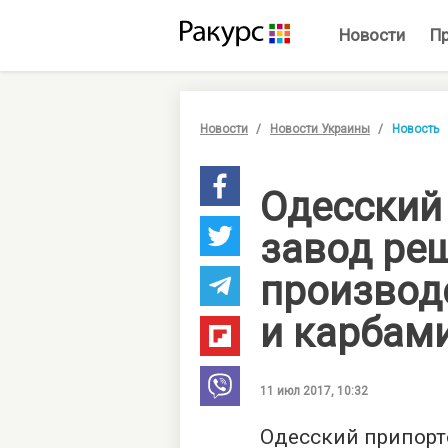
Новости
П
Новости
Новости Украины
Новость
Одесский
завод ре
производ
и карбам
11 июл 2017, 10:32
Одесский припорт