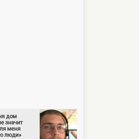
ня дом
е значит
Для меня
то люди»