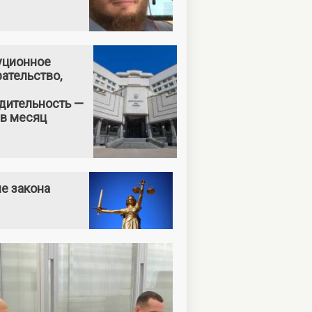
уционное
ательство,
дительность —
 в месяц
е закона