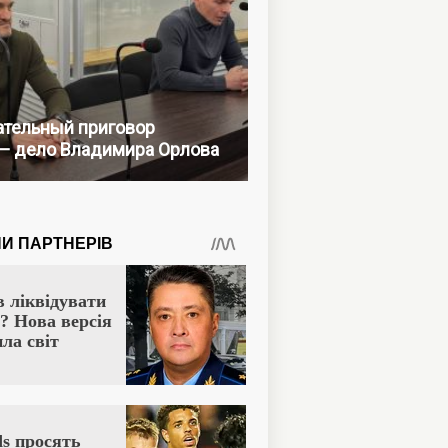
тельный приговор
— дело Владимира Орлова