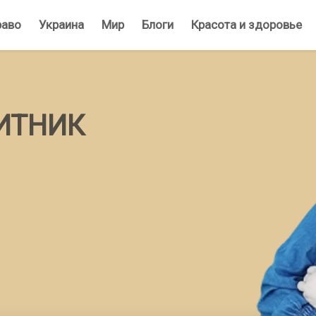
раво
Украина
Мир
Блоги
Красота и здоровье
СИТНИК