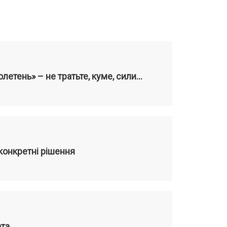
юлетень» – не тратьте, куме, сили…
конкретні рішення
ата