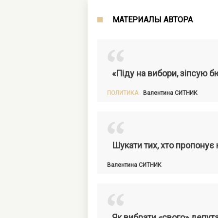
МАТЕРИАЛЫ АВТОРА
“
«Піду на вибори, зіпсую б
ПОЛИТИКА
Валентина
СИТНИК
“
Шукати тих, хто пропонує 
Валентина
СИТНИК
“
Як вибрати «свого» депут