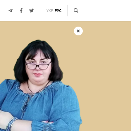
УКР
РУС