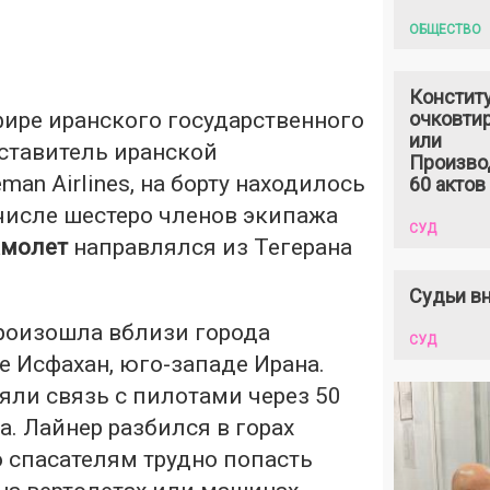
ОБЩЕСТВО
Констит
фире иранского государственного
очковтир
или
ставитель иранской
Произво
an Airlines, на борту находилось
60 актов
 числе шестеро членов экипажа
СУД
амолет
направлялся из Тегерана
Судьи вн
оизошла вблизи города
СУД
е Исфахан, юго-западе Ирана.
яли связь с пилотами через 50
а. Лайнер разбился в горах
го спасателям трудно попасть