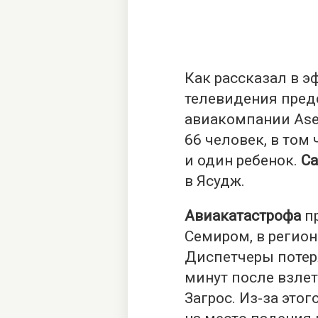
Как рассказал в э
телевидения пред
авиакомпании Asem
66 человек, в том
и один ребенок.
С
в Ясудж.
Авиакатастрофа
пр
Семиром, в регион
Диспетчеры потер
минут после взлет
Загрос. Из-за это