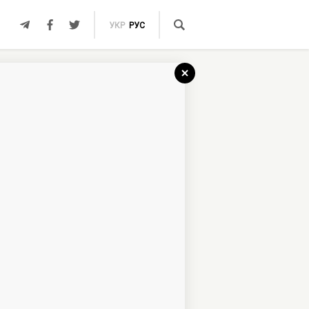
УКР
РУС