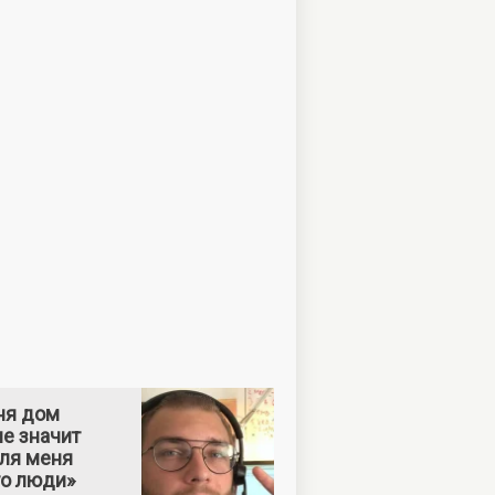
ня дом
е значит
Для меня
то люди»