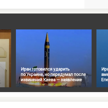
Иран готовился ударить
Ир
по Украине, но передумал после
аме
извинений Киева — заявление
Ег