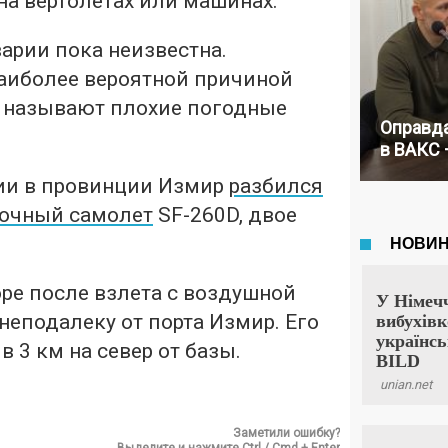
на вертолетах или машинах.
арии пока неизвестна.
аиболее вероятной причиной
 называют плохие погодные
Оправда
в ВАКС 
ии в провинции Измир
разбился
вочный самолет
SF-260D, двое
ре после взлета с воздушной
неподалеку от порта Измир. Его
 3 км на север от базы.
Заметили ошибку?