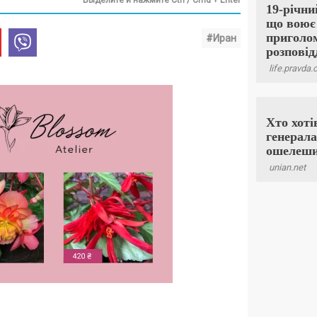
Выделите и нажмите Ctrl / Cmd + Enter
#Иран