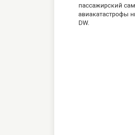
пассажирский само
авиакатастрофы н
DW
.