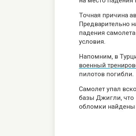
на место падения 
Точная причина ав
Предварительно н
падения самолета
условия.
Напомним, в Турц
военный трениро
пилотов погибли.
Самолет упал вско
базы Джигли, что 
обломки найдены в