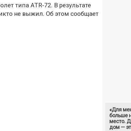
лет типа ATR-72. В результате
икто не выжил. Об этом сообщает
«Для ме
больше н
место. 
дом — э