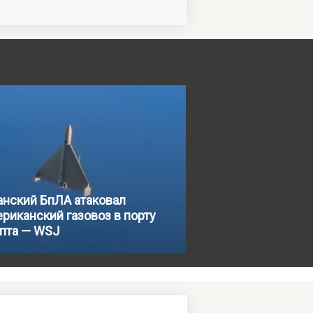
анский БпЛА атаковал
риканский газовоз в порту
ипта — WSJ