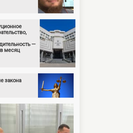
уционное
ательство,
дительность —
 в месяц
е закона