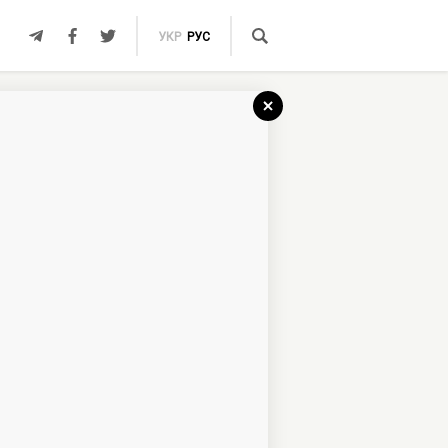
УКР
РУС