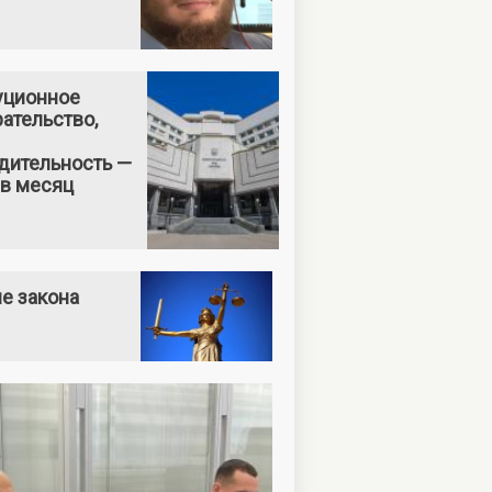
уционное
ательство,
дительность —
 в месяц
е закона