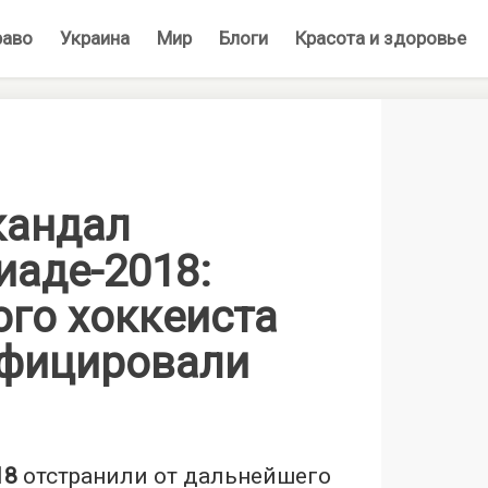
раво
Украина
Мир
Блоги
Красота и здоровье
кандал
иаде-2018:
ого хоккеиста
фицировали
18
отстранили от дальнейшего