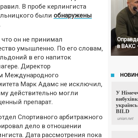
равил. В пробе керлингиста
ельницкого были
обнаружены
.
 что он не принимал
Оправда
в ВАКС 
ство умышленно. По его словам,
льдоний в его напиток
агере. Директор
м Международного
итета Марк Адамс не исключил,
му действительно могли
енный препарат.
тдел Спортивного арбитражного
рировал дело в отношении
нгиста. Дата рассмотрения пока