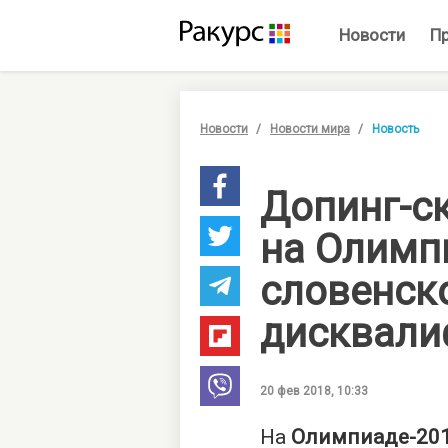
Новости
П
Новости
Новости мира
Новость
Допинг-с
на Олимп
словенск
дисквали
20 фев 2018, 10:33
На
Олимпиаде-20