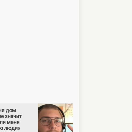
ня дом
е значит
Для меня
то люди»