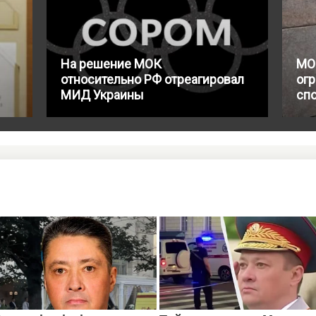
На решение МОК
МО
относительно РФ отреагировал
огр
МИД Украины
сп