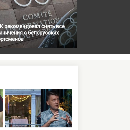
К рекомендовал снять все
аничения с белорусских
ортсменов