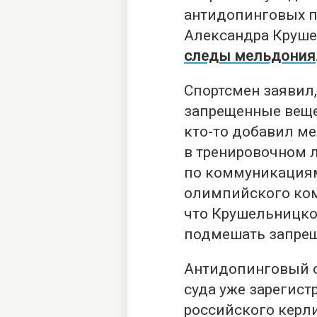
антидопинговых п
Aлександра Круш
следы мельдония
Спортсмен заявил,
запрещенные веще
кто-то добавил ме
в тренировочном л
по коммуникация
олимпийского ком
что Крушельницко
подмешать запрещ
Антидопинговый о
суда уже зарегист
российского керли