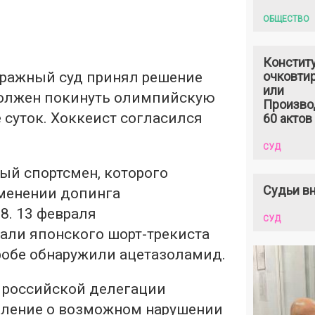
ОБЩЕСТВО
Констит
ражный суд принял решение
очковтир
или
 должен покинуть олимпийскую
Произво
 суток. Хоккеист согласился
60 актов
СУД
ый спортсмен, которого
Судьи вн
менении допинга
8. 13 февраля
СУД
ли японского шорт-трекиста
пробе обнаружили ацетазоламид.
б российской делегации
ление о возможном нарушении