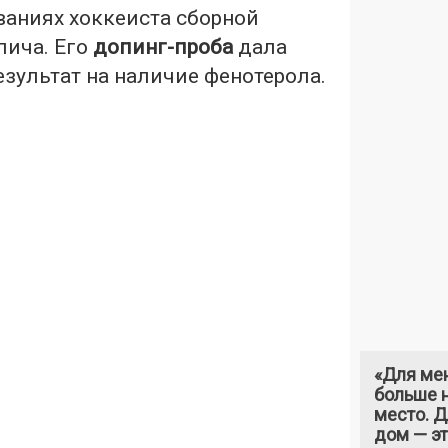
ваниях хоккеиста сборной
лича. Его
допинг-проба
дала
зультат на наличие фенотерола.
«Для ме
больше н
место. 
дом — э