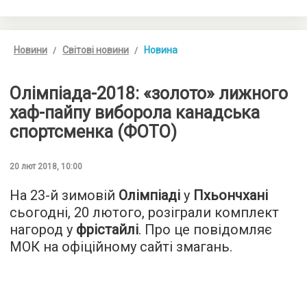
Новини
Світові новини
Новина
Олімпіада-2018: «золото» лижного
хаф-пайпу виборола канадська
спортсменка (ФОТО)
20 лют 2018, 10:00
На 23-й зимовій
Олімпіаді
у
Пхьончхані
сьогодні, 20 лютого, розіграли комплект
нагород у
фрістайлі
. Про це повідомляє
МОК на офіційному сайті змагань.