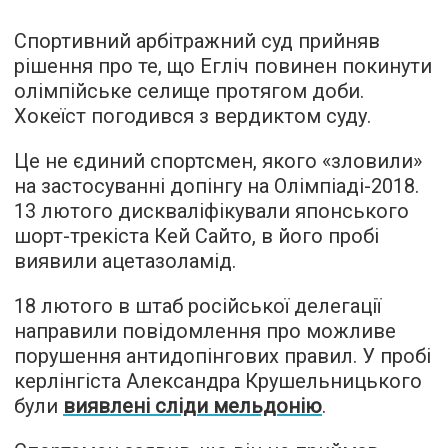
Спортивний арбітражний суд прийняв
рішення про те, що Егліч повинен покинути
олімпійське селище протягом доби.
Хокеїст погодився з вердиктом суду.
Це не єдиний спортсмен, якого «зловили»
на застосуванні допінгу на Олімпіаді-2018.
13 лютого дискваліфікували японського
шорт-трекіста Кей Сайто, в його пробі
виявили ацетазоламід.
18 лютого в штаб російської делегації
направили повідомлення про можливе
порушення антидопінгових правил. У пробі
керлінгіста Aлександра Крушельницького
були
виявлені сліди мельдонію
.