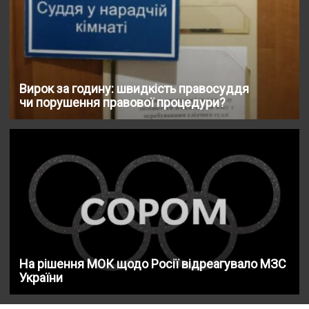
Вирок за годину: швидкість правосуддя
чи порушення правової процедури?
На рішення МОК щодо Росії відреагувало МЗС
України