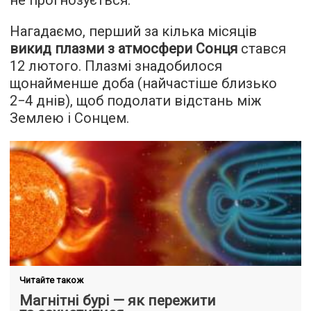
не прогнозується.
Нагадаємо, перший за кілька місяців
викид плазми з атмосфери Сонця
стався
12 лютого. Плазмі знадобилося
щонайменше доба (найчастіше близько
2−4 днів), щоб подолати відстань між
Землею і Сонцем.
Читайте також
Магнітні бурі — як пережити