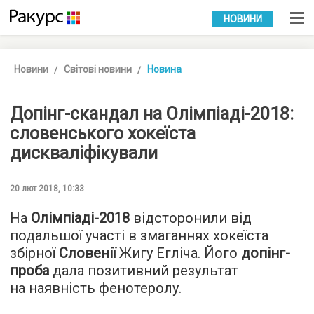
УКР
РУС
НОВИНИ
Новини
Світові новини
Новина
Допінг-скандал на Олімпіаді-2018:
словенського хокеїста
дискваліфікували
20 лют 2018, 10:33
На
Олімпіаді-2018
відсторонили від
подальшої участі в змаганнях хокеїста
збірної
Словенії
Жигу Егліча. Його
допінг-
проба
дала позитивний результат
на наявність фенотеролу.