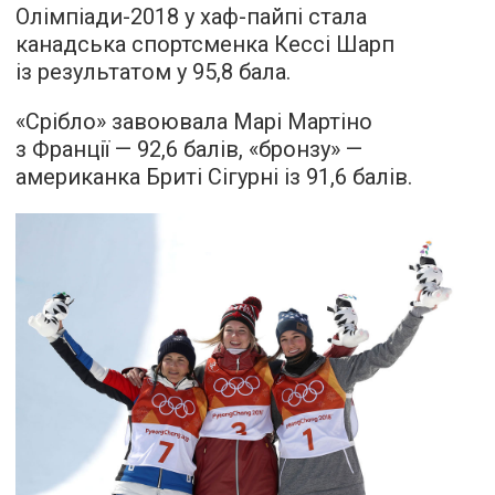
Олімпіади-2018 у хаф-пайпі стала
канадська спортсменка Кессі Шарп
із результатом у 95,8 бала.
«Срібло» завоювала Марі Мартіно
з Франції — 92,6 балів, «бронзу» —
американка Бриті Сігурні із 91,6 балів.