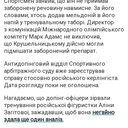
Спортсмен заявив, що він не приймав
заборонену речовину навмисне. За його
словами, хтось додав мельдоній в його
напій у тренувальному таборі. Директор
з комунікацій Міжнародного олімпійського
комітету Марк Адамс не виключив,
що Крушельницькому дійсно могли
підмішати заборонений препарат.
Антидопінговий відділ Спортивного
арбітражного суду вже зареєстрував
справу стосовно російського керлінгіста.
Дата розгляду поки не оголошена.
Нагадаємо, що допінг-офіцери зірвали
тренування російської фігуристки Аліни
Загітової, зажадавши, щоб вона
негайно
здала ще один аналіз.