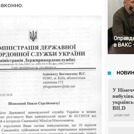
законно.
Оправда
в ВАКС 