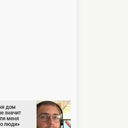
ня дом
е значит
Для меня
то люди»