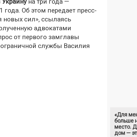
 Украину
на три года —
1 года. Об этом передает пресс-
 новых сил», ссылаясь
олученную адвокатами
прос от первого замглавы
пограничной службы Василия
«Для ме
больше н
место. 
дом — э