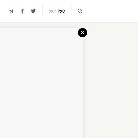
УКР
РУС