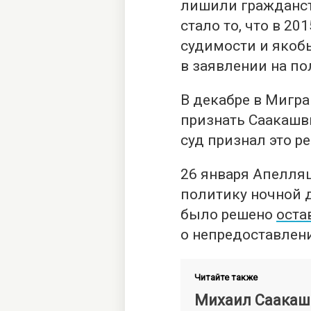
лишили гражданст
стало то, что в 20
судимости и яко
в заявлении на по
В декабре в Мигр
признать Саакашви
суд признал это р
26 января Апелля
политику ночной 
было решено
оста
о непредоставлен
Читайте также
Михаил Саакаш