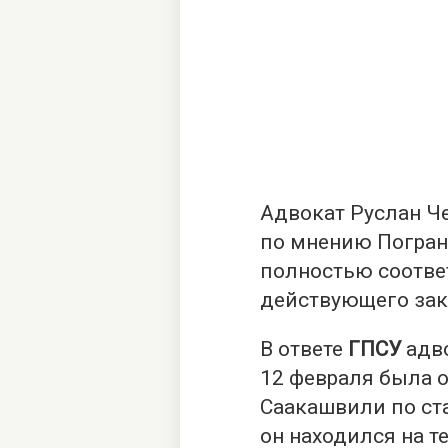
Адвокат Руслан Ч
по мнению Погран
полностью соотве
действующего зак
В ответе
ГПСУ
адво
12 февраля была 
Саакашвили по ст
он находился на т