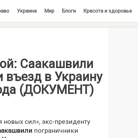
раво
Украина
Мир
Блоги
Красота и здоровье
ой: Саакашвили
 въезд в Украину
года (ДОКУМЕНТ)
 новых сил», экс-президенту
аакашвили
пограничники