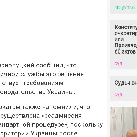
ОБЩЕСТВО
Констит
очковтир
или
Произво
60 актов
ернолуцкий сообщил, что
СУД
ичной службы это решение
тствует требованиям
Судьи вн
онодательства Украины.
СУД
катам также напомнили, что
осуществлена «реадмиссия
андартной процедуре», поскольку
ерритории Украины после