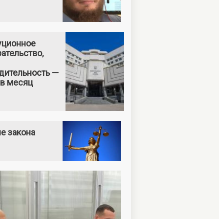
уционное
ательство,
дительность —
 в месяц
е закона