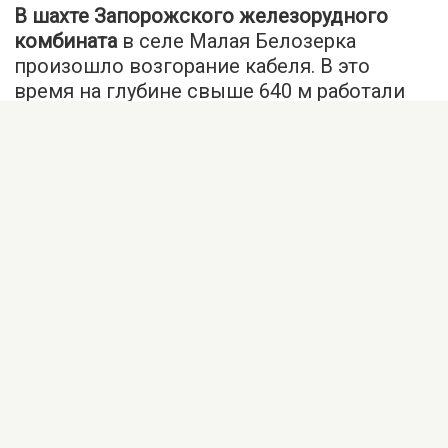
В шахте Запорожского железорудного
комбината
в селе Малая Белозерка
произошло возгорание кабеля. В это
время на глубине свыше 640 м работали
около 80 человек. Никто не погиб, однако
шестеро горняков пострадали. Об этом
сообщает
061.ua
.