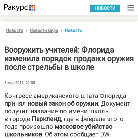
УКР
РУС
НОВОСТИ
Новости
Новости мира
Новость
Вооружить учителей: Флорида
изменила порядок продажи оружия
после стрельбы в школе
8 мар 2018, 21:58
Конгресс американского штата Флорида
принял
новый закон об оружии
. Документ
получил название по имени школы
в городе
Паркленд
, где в феврале этого
года произошло
массовое убийство
школьников
. Об этом сообщает
DW
.