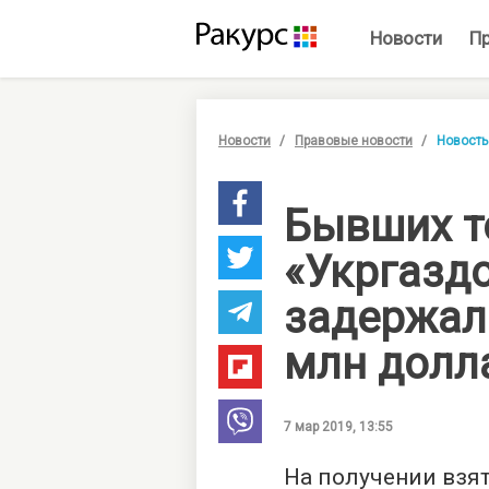
Новости
П
Новости
Правовые новости
Новость
Бывших т
«Укргазд
задержали
млн долл
7 мар 2019, 13:55
На получении взят