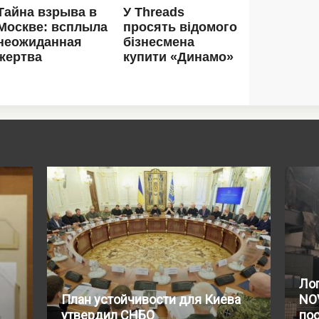
Лог
План устойчивости для Киева
NO
утвердил СНБО
по