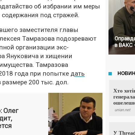
ходатайство об избрании им меры
 содержания под стражей.
вшего заместителя главы
лексея Тамразова подозревают
Оправда
в ВАКС 
упной организации экс-
ра Януковича и хищении
 имущества. Тамразова
2018 года при попытке
дать
 размере 200 тыс. дол.
: Олег
дит,
ется