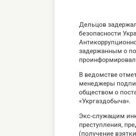
Дельцов задержал
безопасности Укр
Антикоррупционно
задержанным о по
проинформировала
В ведомстве отмет
менеджеры подпис
обществом о пост
«Укргаздобыча».
Экс-служащим ин
преступления, пред
(получение взятки