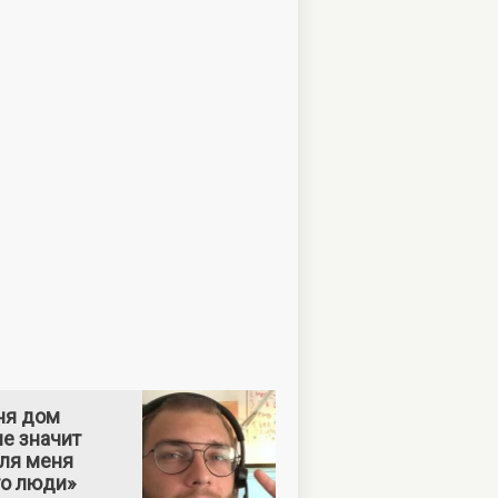
ня дом
е значит
Для меня
то люди»