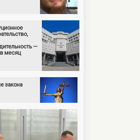
уционное
ательство,
дительность —
 в месяц
е закона