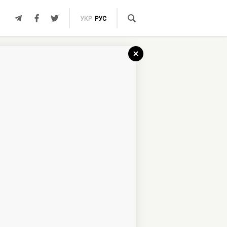
УКР
РУС