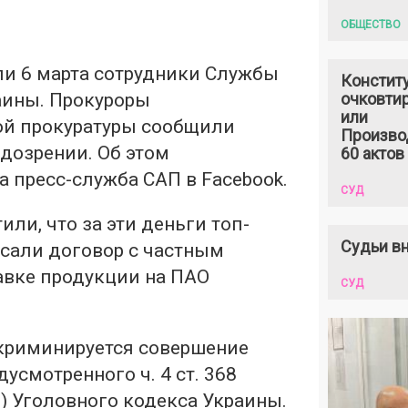
ОБЩЕСТВО
и 6 марта сотрудники Службы
Констит
аины. Прокуроры
очковтир
или
й прокуратуры сообщили
Произво
дозрении. Об этом
60 актов
 пресс-служба САП в Facebook.
СУД
или, что за эти деньги топ-
Судьи вн
али договор с частным
авке продукции на ПАО
СУД
криминируется совершение
усмотренного ч. 4 ст. 368
) Уголовного кодекса Украины.