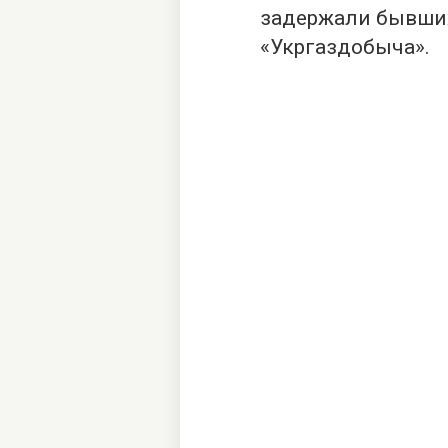
задержали бывши
«Укргаздобыча».