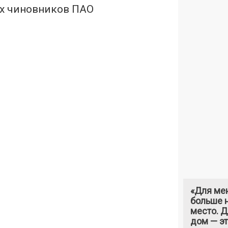
х чиновников ПАО
«Для ме
больше н
место. 
дом — э