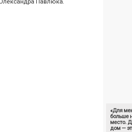
Олександра Павлюка.
«Для ме
больше н
место. 
дом — э