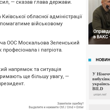
сил, — сказав глава держави.
Київської обласної адміністрації
опомагатиме військовому
Оправда
в ВАКС 
ча ООС Москальова Зеленський
 професіонала і патріота.
ий напрямок та ситуація
тримають ще більшу увагу, —
президент.
Заметили ошибку?
Выделите и нажмите Ctrl / Cmd + Enter