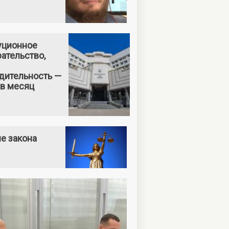
уционное
ательство,
дительность —
 в месяц
е закона