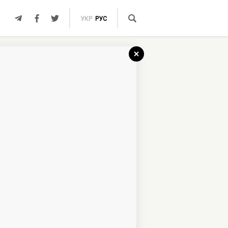
УКР
РУС