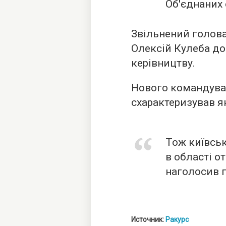
Об'єднаних 
Звільнений голова 
Олексій Кулеба д
керівництву.
Нового командува
схарактеризував як
Тож київськ
в області о
наголосив 
Источник:
Ракурс