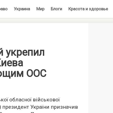
раво
Украина
Мир
Блоги
Красота и здоровье
й укрепил
Киева
ющим ООС
кої обласної військової
А) президент України призначив