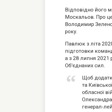
Відповідно його м
Москальов. Про ц
Володимир Зеленсь
року.
Павлюк з літа 202
підготовки команд
а з 28 липня 2021
Об'єднаних сил.
Щоб додатк
та Київсько
обласної ві
Олександра
генерал-ле