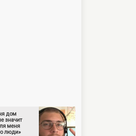
ня дом
е значит
Для меня
то люди»