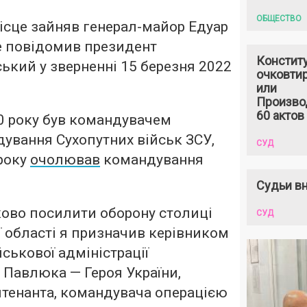
ОБЩЕСТВО
ісце зайняв генерал-майор Едуар
е повідомив президент
Констит
кий у зверненні 15 березня 2022
очковтир
или
Произво
60 актов
0 року був командувачем
ування Сухопутних військ ЗСУ,
СУД
 року
очолював
командування
Судьи вн
ово посилити оборону столиці
СУД
ї області я призначив керівником
йськової адміністрації
 Павлюка — Героя України,
йтенанта, командувача операцією