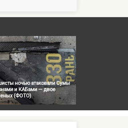
шисты ночью атаковали Сумы
онами и КАБами — двое
неных (ФОТО)