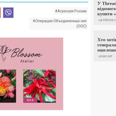
#Агрессия России
#Операция Объединенных сил
(ООС)