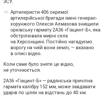
ЗСУ.
Артилеристи 406 окремої
артилерійської бригади імені генерал-
хорунжого Олексія Алмазова знищили
орківську гармату 2A36 «Гіацинт-Б», яка
обстрілювала мирні села
на Херсонщині. Постійно нагадуємо
ворогу на чиїй вони землі, — вказано
в описі відео.
Коли саме було зняте це відео,
не уточнюється.
2А36 «Гіацинт-Б» — радянська причіпна
гармата калібру 152 мм, може завдавати
ударів по цілях на відстань до 40 км.