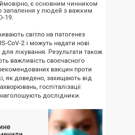
ї, ймовірно, є основним чинником
о запалення у людей з важким
D-19.
ливають світло на патогенез
RS-CoV-2 і можуть надати нові
 для лікування. Результати також
ть важливість своєчасного
рекомендованих вакцин проти
кі, як доведено, захищають від
ахворювань, госпіталізації
— наголошують дослідники.
аине
менили