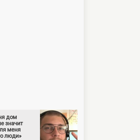
ня дом
е значит
Для меня
то люди»