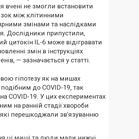
я вчені не змогли встановити
язок між клітинними
ярними змінами та наслідками
’я. Дослідники припустили,
й цитокін IL-6 може відігравати
новленні змін в інструкціях
генів, — зазначається у статті.
свою гіпотезу як на мишах
 подібним до COVID-19, так
 на COVID-19. У цих експериментах
им на ранній стадії хвороби
 які перешкоджали зв’язуванню
ня ці миші та люди мали нижчі