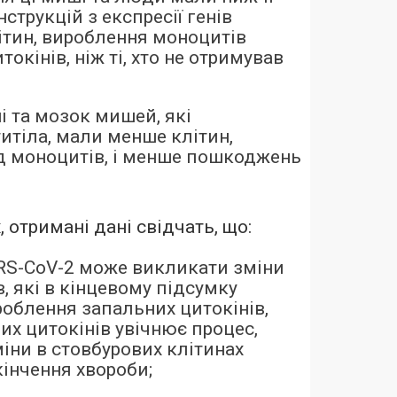
нструкцій з експресії генів
ітин, вироблення моноцитів
токінів, ніж ті, хто не отримував
ні та мозок мишей, які
итіла, мали менше клітин,
д моноцитів, і менше пошкоджень
 отримані дані свідчать, що:
RS-CoV-2 може викликати зміни
ів, які в кінцевому підсумку
блення запальних цитокінів,
цих цитокінів увічнює процес,
міни в стовбурових клітинах
кінчення хвороби;