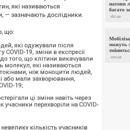
тин, які називаються
, — зазначають дослідники.
, що:
дей, які одужували після
у COVID-19, зміни в експресії
 до того, що клітини викачували
ть молекул, які називаються
токінами, ніж моноцити людей,
ві або мали захворювання,
OVID-19;
терігали ці зміни навіть через
 як учасники перехворіли на COVID-
 невелику кількість учасників