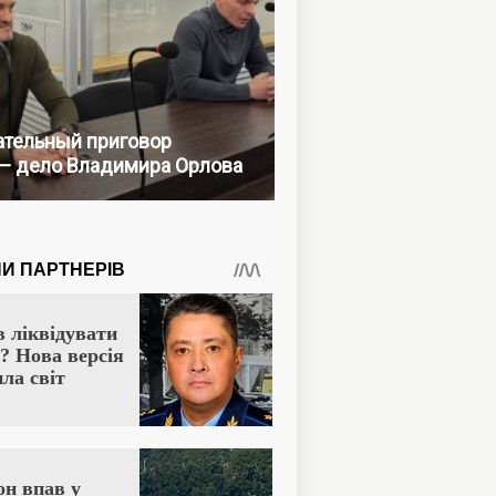
тельный приговор
— дело Владимира Орлова