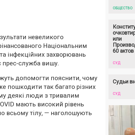
ОБЩЕСТВО
Констит
очковтир
езультати невеликого
или
Произво
фінансованого Національним
60 актов
ї та інфекційних захворювань
 прес-служба вишу.
СУД
ожуть допомогти пояснити, чому
Судьи вн
же пошкодити так багато різних
СУД
ому деякі люди з тривалим
COVID мають високий рівень
о всьому тілу, — наголошують