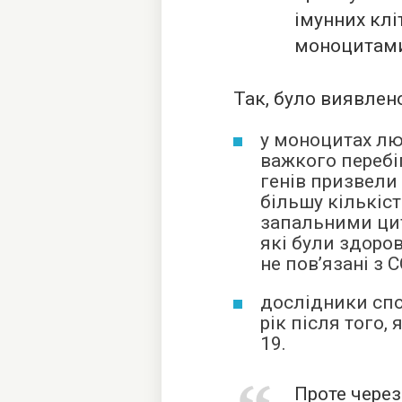
імунних клі
моноцитами
Так, було виявлено
у моноцитах лю
важкого перебіг
генів призвели
більшу кількіс
запальними ци
які були здоро
не пов’язані з C
дослідники спос
рік після того,
19.
Проте через