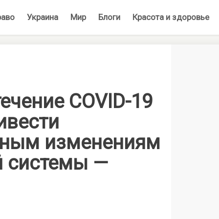
раво
Украина
Мир
Блоги
Красота и здоровье
ечение COVID-19
ивести
ьным изменениям
 системы —