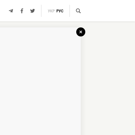
УКР
РУС