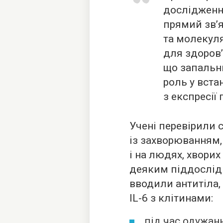
дослідженн
прямий зв’
та молекул
для здоров
що запальни
роль у вста
з експресії 
Учені перевірили 
із захворюванням,
і на людях, хворих
деяким піддослідн
вводили антитіла,
IL-6 з клітинами:
під час одужан