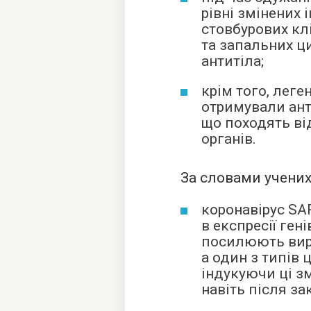
рівні змінених і
стовбурових кл
та запальних ци
антитіла;
крім того, леге
отримували ант
що походять ві
органів.
За словами учених,
коронавірус SA
в експресії ген
посилюють виро
а один з типів 
індукуючи ці з
навіть після за