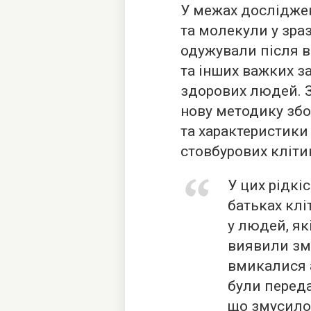
У межах досліджен
та молекули у зраз
одужували після в
та інших важких з
здорових людей. 
нову методику збо
та характеристики
стовбурових клітин
У цих рідкі
батьках клі
у людей, як
виявили змі
вмикалися 
були переда
що змусило