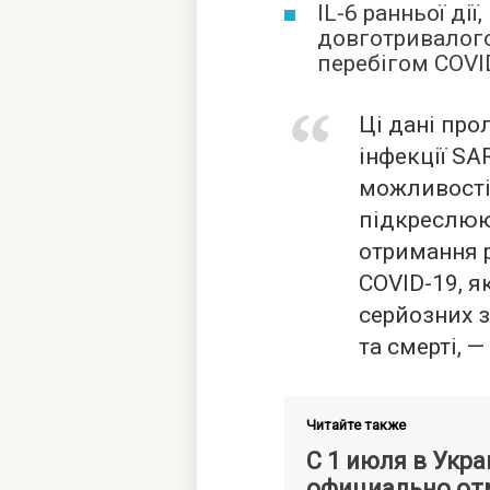
IL-6 ранньої ді
довготривалог
перебігом COVI
Ці дані про
інфекції SA
можливості
підкреслюю
отримання 
COVID-19, я
серйозних з
та смерті, 
Читайте также
С 1 июля в Укр
официально от