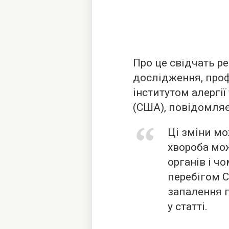
Про це свідчать р
дослідження, про
інститутом алергі
(США), повідомляє
Ці зміни м
хвороба мо
органів і ч
перебігом 
запалення п
у статті.