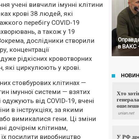
ня учені вивчили імунні клітини
ках крові 38 людей, які
ажкого перебігу COVID-19
ахворювань, а також у 19
Оправда
Зокрема, дослідники створили
в ВАКС 
ру, концентрації
 дуже рідкісних кровотворних
, які циркулюють у крові.
сних стовбурових клітинах —
тин імунної системи — взятих
і одужують від COVID-19, вчені
ни в інструкціях, за якими
або вимикалися гени. Ці зміни
ні дочірнім клітинам,
 їх посилити виробництво