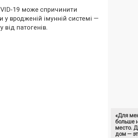
OVID-19 може спричинити
и у вродженій імунній системі —
у від патогенів.
«Для ме
больше н
место. 
дом — э