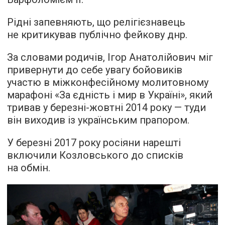
Рідні запевняють, що релігієзнавець
не критикував публічно фейкову днр.
За словами родичів, Ігор Анатолійович міг
привернути до себе увагу бойовиків
участю в міжконфесійному молитовному
марафоні «За єдність і мир в Україні», який
тривав у березні-жовтні 2014 року — туди
він виходив із українським прапором.
У березні 2017 року росіяни нарешті
включили Козловського до списків
на обмін.