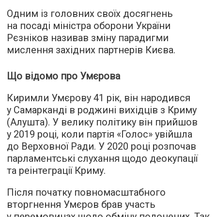
Одним із головних своїх досягнень
на посаді міністра оборони України
Рєзніков називав зміну парадигми
мислення західних партнерів Києва.
Що відомо про Умєрова
Киримли Умєрову 41 рік, він народився
у Самарканді в роджині вихідців з Криму
(Алушта). У велику політику він прийшов
у 2019 році, коли партія «Голос» увійшла
до Верховної Ради. У 2020 році розпочав
парламентські слухання щодо деокупації
та реінтеграції Криму.
Після початку повномасштабного
вторгнення Умєров брав участь
у перемовинах щодо обміну полонених. Так