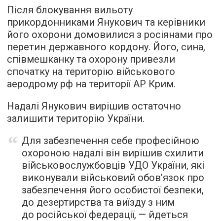
Після блокування вильоту
прикордонниками Янукович та керівники
його охорони домовилися з росіянами про
перетин державного кордону. Його, сина,
співмешканку та охорону привезли
спочатку на територію військового
аеродрому рф на території АР Крим.
Надалі Янукович вирішив остаточно
залишити територію України.
Для забезпечення себе професійною
охороною надалі він вирішив схилити
військовослужбовців УДО України, які
виконували військовий обов’язок про
забезпечення його особистої безпеки,
до дезертирства та виїзду з ним
до російської федерації, — йдеться