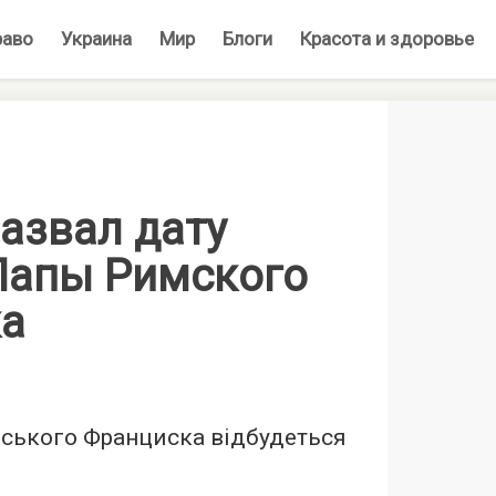
раво
Украина
Мир
Блоги
Красота и здоровье
азвал дату
Папы Римского
а
ського Франциска відбудеться