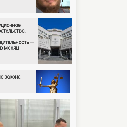
уционное
ательство,
дительность —
 в месяц
е закона