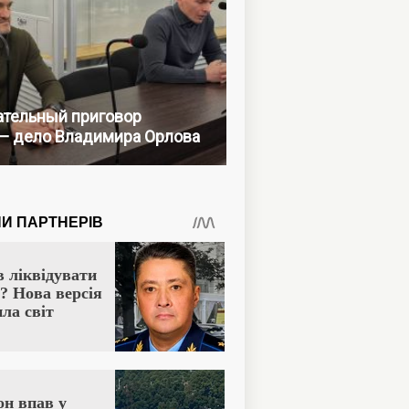
тельный приговор
— дело Владимира Орлова