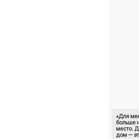
«Для ме
больше н
место. 
дом — э