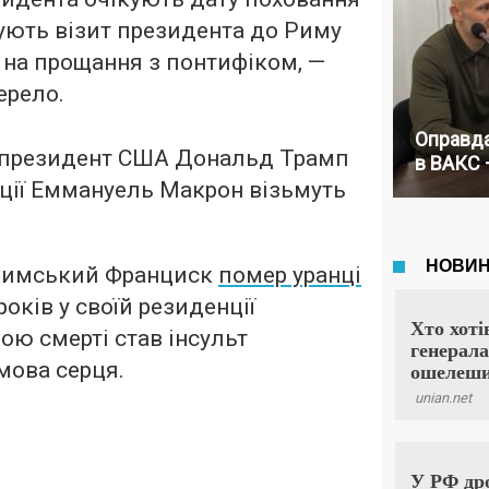
ують візит президента до Риму
 на прощання з понтифіком, —
ерело.
Оправда
о президент США Дональд Трамп
в ВАКС 
ції Еммануель Макрон візьмуть
.
 Римський Франциск
помер уранці
 років у своїй резиденції
ою смерті став інсульт
мова серця.