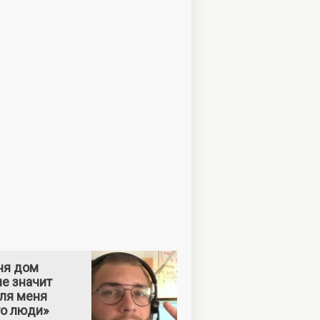
ня дом
е значит
Для меня
то люди»