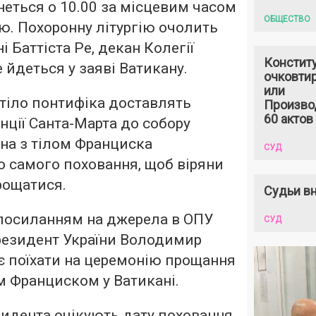
еться о 10.00 за місцевим часом
ОБЩЕСТВО
. Похоронну літургію очолить
 Баттіста Ре, декан Колегії
Констит
 йдеться у заяві Ватикану.
очковтир
или
, тіло понтифіка доставлять
Произво
60 актов
нції Санта-Марта до собору
уна з тілом Франциска
СУД
 самого поховання, щоб віряни
рощатися.
Судьи вн
 посиланням на джерела в ОПУ
СУД
резидент України Володимир
є поїхати на церемонію прощання
 Франциском у Ватикані.
зидента очікують дату поховання