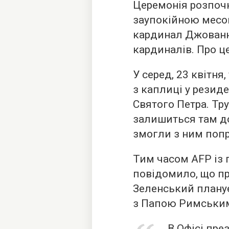
Церемонія розпочн
заупокійною месою
кардинал Джованні
кардиналів. Про це
У серед, 23 квітня
з каплиці у резиде
Святого Петра. Тр
залишиться там до
змогли з ним поп
Тим часом AFP із
повідомило, що п
Зеленський плану
з Папою Римським
В Офісі пре