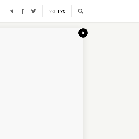
УКР
РУС