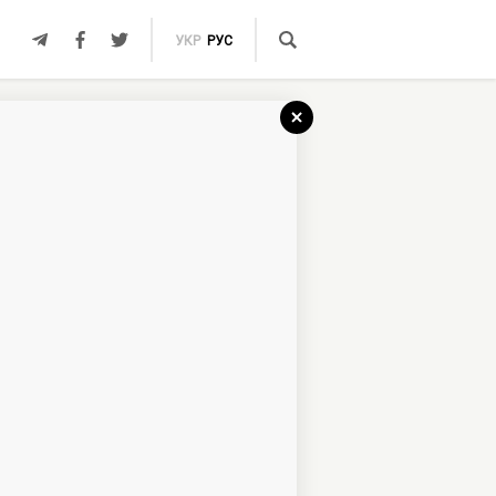
УКР
РУС