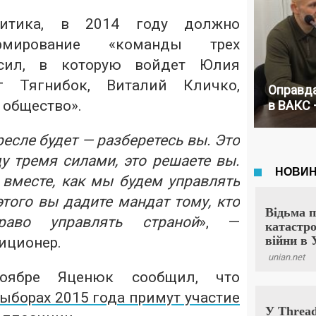
итика, в 2014 году должно
рмирование «команды трех
сил, в которую войдет Юлия
г Тягнибок, Виталий Кличко,
Оправда
 общество».
в ВАКС 
ресле будет — разберетесь вы. Это
у тремя силами, это решаете вы.
вместе, как мы будем управлять
этого вы дадите мандат тому, кто
аво управлять страной
», —
иционер.
оябре Яценюк сообщил, что
ыборах 2015 года примут участие