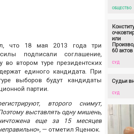
ОБЩЕСТВО
Констит
очковтир
или
Произво
л, что 18 мая 2013 года три
60 актов
силы подписали соглашение,
у во втором туре президентских
СУД
держат единого кандидата. При
туре выборов будут кандидаты
Судьи вн
ционной партии.
СУД
гистрируют, второго снимут,
 Поэтому выставлять одну мишень,
уничтожена еще за 15 месяцев
 неправильно
», — отметил Яценюк.