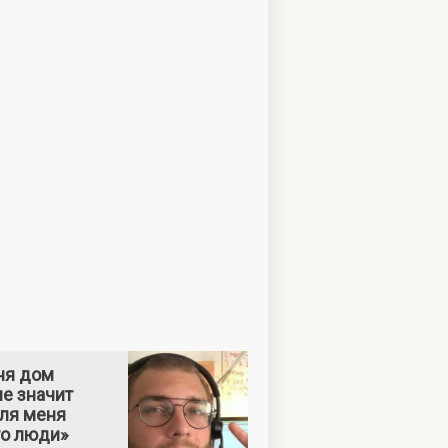
ня дом
е значит
Для меня
то люди»