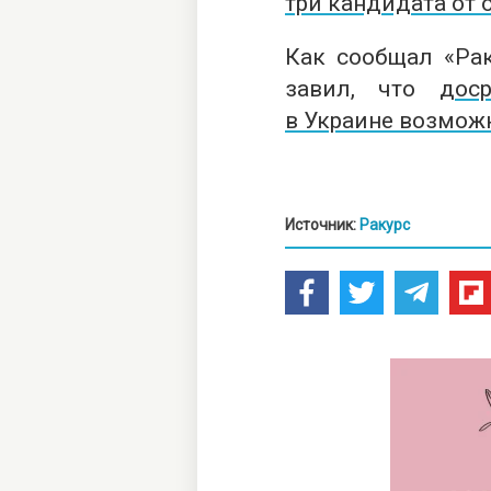
три кандидата от
Как сообщал «Ра
завил, что
дос
в Украине возмож
Источник:
Ракурс