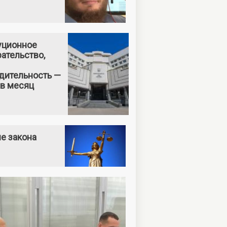
уционное
ательство,
дительность —
 в месяц
е закона