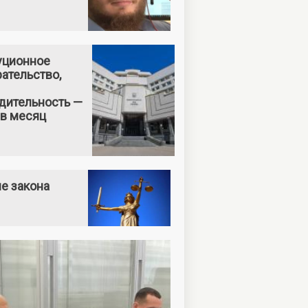
уционное
ательство,
дительность —
 в месяц
е закона