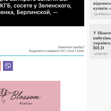
Заметили ошибку?
Выделите и нажмите Ctrl / Cmd + Enter