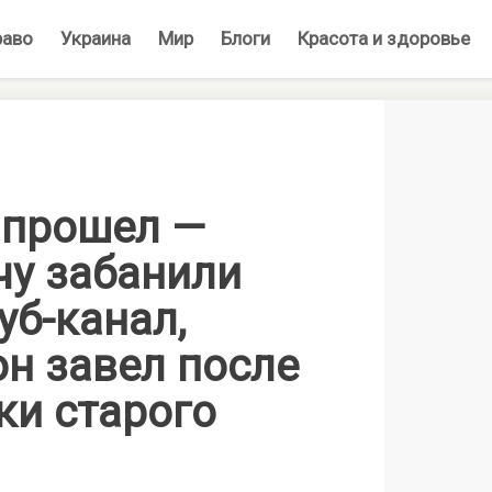
раво
Украина
Мир
Блоги
Красота и здоровье
 прошел —
чу забанили
уб-канал,
он завел после
ки старого