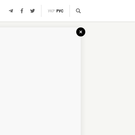
УКР
РУС