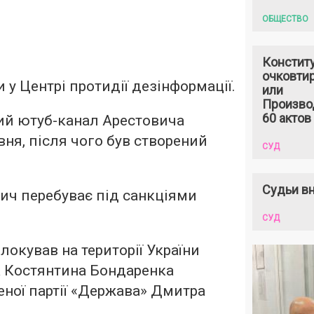
ОБЩЕСТВО
Констит
очковтир
 у Центрі протидії дезінформації.
или
Произво
60 актов
ий ютуб-канал Арестовича
вня, після чого був створений
СУД
Судьи вн
вич перебуває під санкціями
СУД
локував на території України
а Костянтина Бондаренка
еної партії «Держава» Дмитра