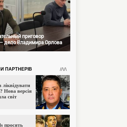
тельный приговор
— дело Владимира Орлова