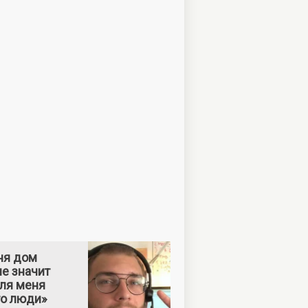
ня дом
е значит
Для меня
то люди»