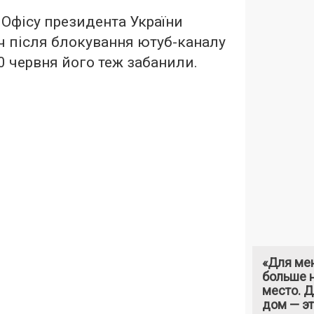
Офісу президента України
ч після блокування ютуб-каналу
0 червня його теж забанили.
«Для ме
больше н
место. 
дом — э