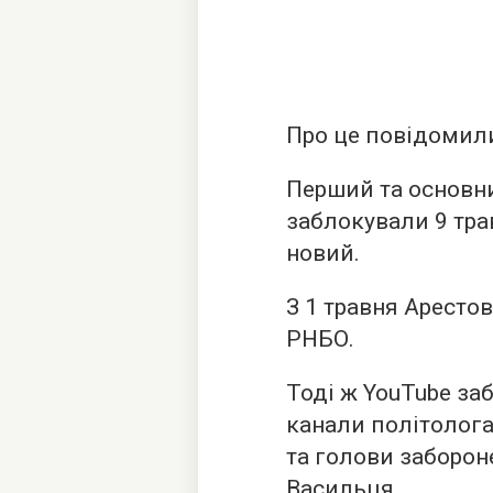
Про це повідомили
Перший та основн
заблокували 9 тра
новий.
З 1 травня Аресто
РНБО.
Тоді ж YouTube заб
канали політолог
та голови заборон
Васильця.