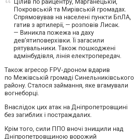
Цілив по райцентру, Марганецькій,
Покровській та Мирівській громадах.
Спрямовував на населені пункти БпЛА,
гатив з артилерії, — розповів Лисак.
— Виникла пожежа на даху
дев’ятиповерхівки. Її загасили
рятувальники. Також пошкоджені
адмінбудівля, лінія електропередач.
Також агресор FPV-дроном вдарив
по Межівській громаді Синельниківського
району. Сталося займання, яке вгамували
вогнеборці.
Внаслідок цих атак на Дніпропетровщині
без загиблих і постраждалих.
Крім того, сили ППО вночі знищили над
Дніпропетровщиною ворожий