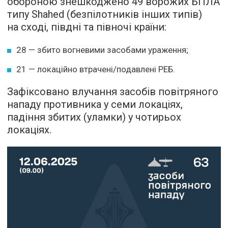
обороною знешкоджено 49 ворожих БПЛА
типу Shahed (безпілотників інших типів)
на сході, півдні та півночі країни:
28 — збито вогневими засобами ураження;
21 — локаційно втрачені/подавлені РЕБ.
Зафіксовано влучання засобів повітряного
нападу противника у семи локаціях,
падіння збитих (уламки) у чотирьох
локаціях.