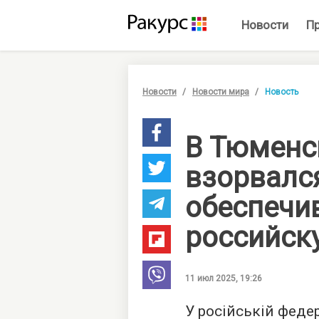
Новости
П
Новости
Новости мира
Новость
В Тюменс
взорвалс
обеспеч
российск
11 июл 2025, 19:26
У російській федер