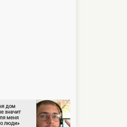
ня дом
е значит
Для меня
то люди»