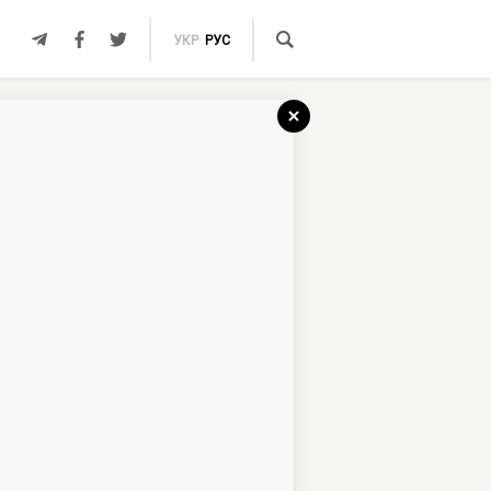
УКР
РУС