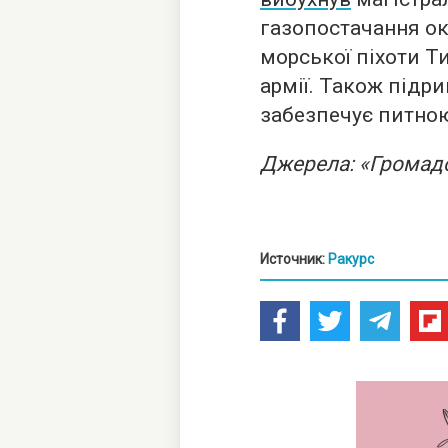
газопостачання ок
морської піхоти Т
армії. Також підр
забезпечує питною
Джерела: «Громадс
Источник:
Ракурс