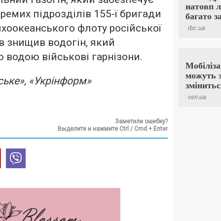
ремих підрозділів 155-ї бригади
ихоокеанського флоту російської
ив знищив водогін, який
 водою військові гарнізони.
ьке», «Укрінформ»
Заметили ошибку?
Выделите и нажмите Ctrl / Cmd + Enter