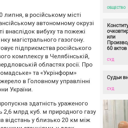
ОБЩЕСТВО
10 липня, в російському місті
ансійському автономному окрузі
Констит
і внаслідок вибуху та пожежі
очковтир
или
нку магістрального газогону.
Произво
говує підприємства російського
60 актов
ого комплексу в Челябінській,
СУД
вердловській областях росії. Про
ромадське» та «Укрінформ»
Судьи вн
жерело в Головному управлінні
ни України.
СУД
пропускна здатність ураженого
ь 2,6 млрд куб. м природного газу
 на відстань у близько 20 км між