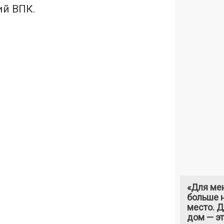
ий ВПК.
«Для ме
больше н
место. 
дом — э