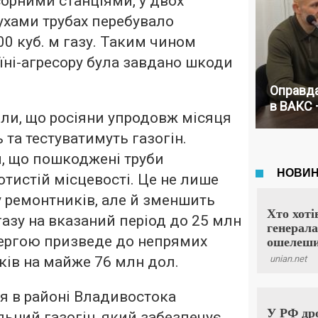
орними станціями, у двох
хами трубах перебувало
00 куб. м газу. Таким чином
їні-агресору була завдано шкоди
Оправда
в ВАКС 
или, що росіяни упродовж місяця
та тестуватимуть газогін.
м, що пошкоджені труби
отистій місцевості. Це не лише
 ремонтників, але й зменшить
газу на вказаний період до 25 млн
чергою призведе до непрямих
ків на майже 76 млн дол.
я в районі Владивостока
ьний газогін, який забезпечує