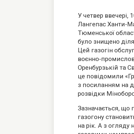
У четвер ввечері, 
Лангепас Ханти-М
Тюменської област
було знищено діля
Цей газогін обслу
воєнно-промислов
Оренбурзькій та С
це повідомили «Г
з посиланням на д
розвідки Міноборо
Зазначається, що 
газогону становит
на рік. А з огляду