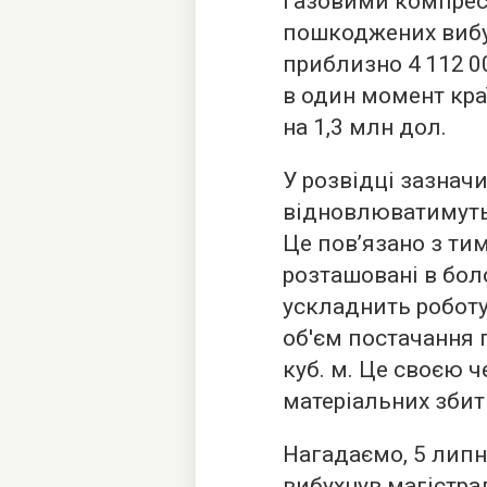
газовими компрес
пошкоджених вибу
приблизно 4 112 0
в один момент кра
на 1,3 млн дол.
У розвідці зазнач
відновлюватимуть 
Це пов’язано з ти
розташовані в бол
ускладнить роботу
об'єм постачання 
куб. м. Це своєю 
матеріальних збит
Нагадаємо, 5 липн
вибухнув
магістрал