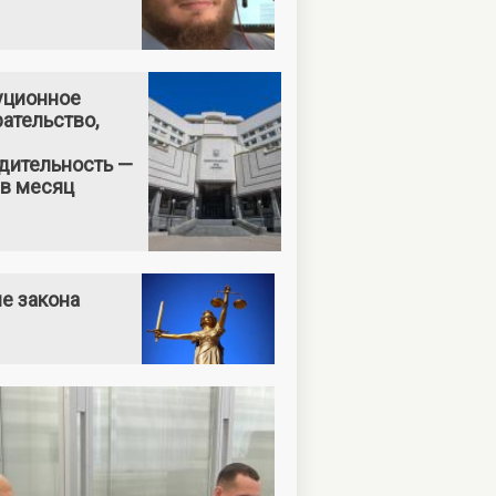
уционное
ательство,
дительность —
 в месяц
е закона