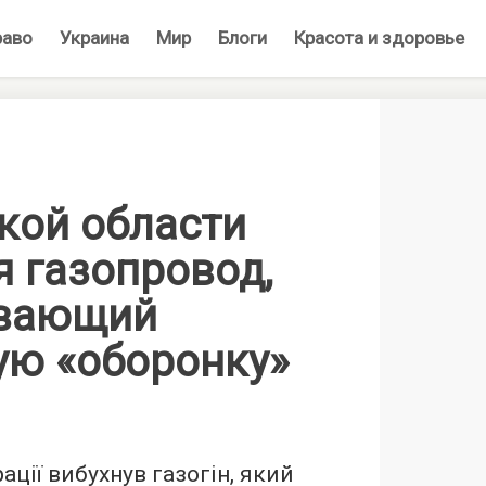
раво
Украина
Мир
Блоги
Красота и здоровье
кой области
я газопровод,
ивающий
ую «оборонку»
ації вибухнув газогін, який