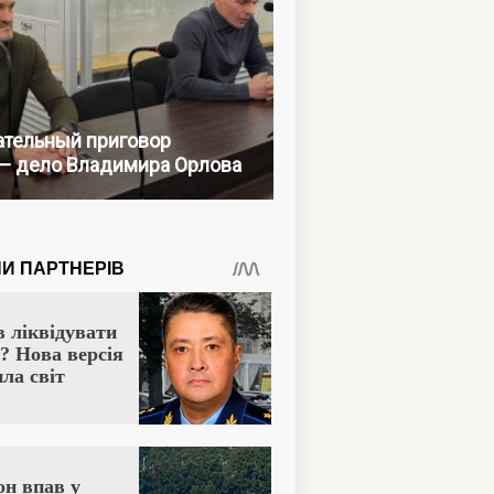
тельный приговор
— дело Владимира Орлова