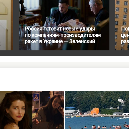
Россия готовит новые удары
По
по компаниям-производителям
цен
ракет в Украине — Зеленский
ра