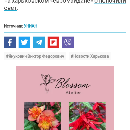
на харьковском «евромайдане»
отключили
свет
.
Источник:
УНИАН
#Янукович Виктор Федорович
#Новости Харькова