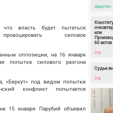
ОБЩЕСТВО
Констит
, что власть будет пытаться
очковтир
или
ровоцировать силовое
Произво
60 актов
СУД
анным оппозиции, на 16 января
вая попытка силового разгона
Судьи вн
СУД
, «Беркут» под видом попытки
анский конфликт попытается
на 15 января Парубий объявил