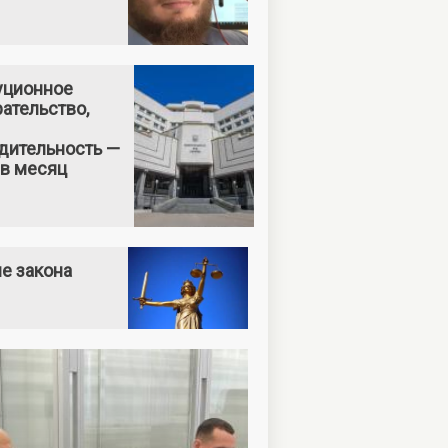
уционное
ательство,
дительность —
 в месяц
е закона