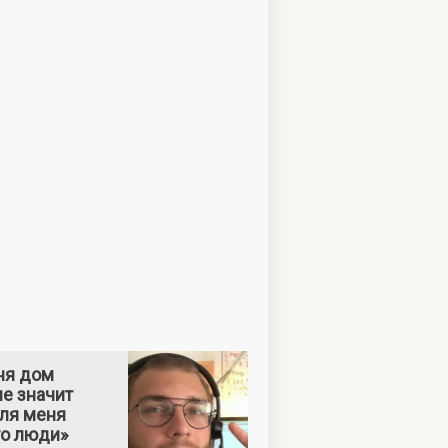
ня дом
е значит
Для меня
то люди»