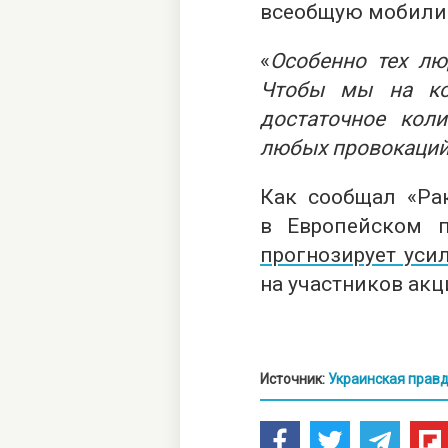
всеобщую мобили
«
Особенно тех лю
Чтобы мы на ко
достаточное кол
любых провокаци
Как сообщал «Рак
в Европейском п
прогнозирует уси
на участников акц
Источник:
Украинская прав