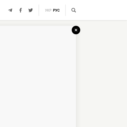
УКР
РУС