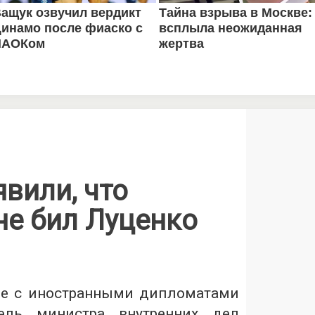
вили, что
не бил Луценко
че с иностранными дипломатами
тель министра внутренних дел