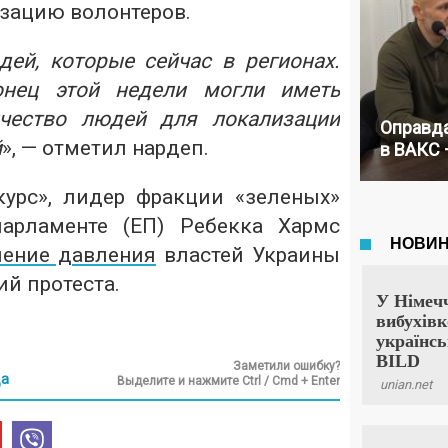
зацию волонтеров.
дей, которые сейчас в регионах.
нец этой недели могли иметь
ичество людей для локализации
Оправда
й
», — отметил нардеп.
в ВАКС 
урс», лидер фракции «зеленых»
арламенте (ЕП) Ребекка Хармс
ление давления
властей Украины
ий протеста.
Заметили ошибку?
да
Выделите и нажмите Ctrl / Cmd + Enter