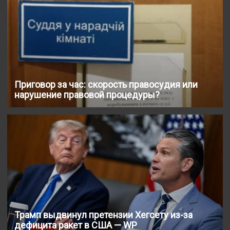
Приговор за час: скорость правосудия или
нарушение правовой процедуры?
Трамп выдвинул претензии Хегсету из-за
дефицита ракет в США — WP