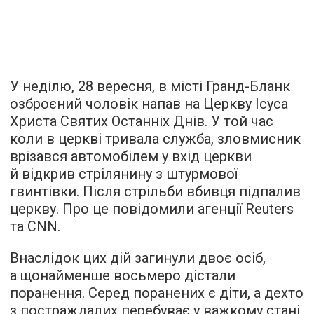
У неділю, 28 вересня, в місті Гранд-Бланк
озброєний чоловік напав на Церкву Ісуса
Христа Святих Останніх Днів. У той час
коли в церкві тривала служба, зловмисник
врізався автомобілем у вхід церкви
й відкрив стрілянину з штурмової
гвинтівки. Після стрільби вбивця підпалив
церкву. Про це повідомили агенції Reuters
та CNN.
Внаслідок цих дій загинули двоє осіб,
а щонайменше восьмеро дістали
поранення. Серед поранених є діти, а дехто
з постраждалих перебуває у важкому стані.