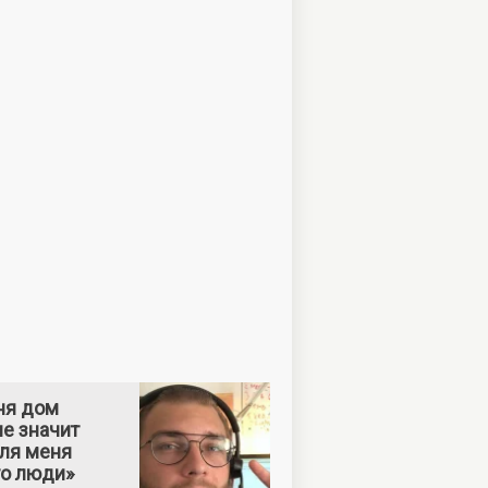
ня дом
е значит
Для меня
то люди»