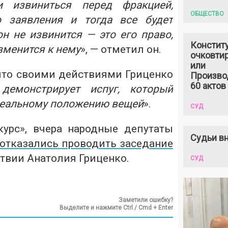
 извиниться перед фракцией,
ОБЩЕСТВО
 заявления и тогда все будет
н не извинится — это его право,
Констит
зменится к нему
», — отметил он.
очковтир
или
 что своими действиями Гриценко
Произво
60 актов
демонстрирует испуг, который
 реальному положению вещей
».
СУД
урс», вчера народные депутаты
Судьи вн
отказались проводить заседание
твии Анатолия Гриценко.
СУД
Заметили ошибку?
Выделите и нажмите Ctrl / Cmd + Enter