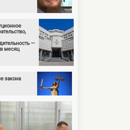
уционное
ательство,
дительность —
 в месяц
е закона