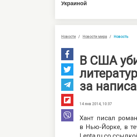
Новости
Новости мира
Новость
В США уб
литерату
за напис
14 янв 2014, 10:37
Хант писал роман
в Нью-Йорке, в т
Lenta.ru со ссылко