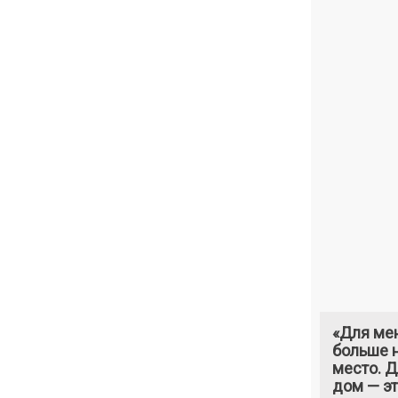
«Для ме
больше н
место. 
дом — э