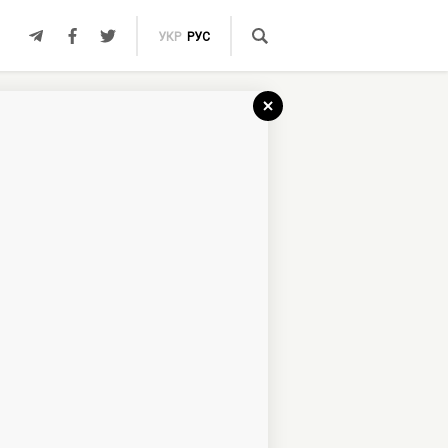
УКР
РУС