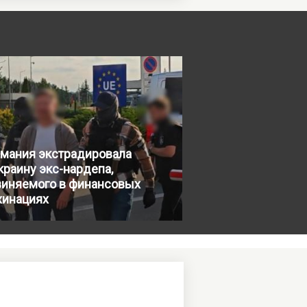
рмания экстрадировала
краину экс-нардепа,
виняемого в финансовых
хинациях