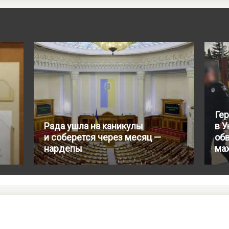
Ге
Рада ушла на каникулы
в У
и соберется через месяц —
об
нардепы
ма