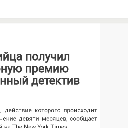
ийца получил
рную премию
анный детектив
, действие которого происходит
ечение девяти месяцев, сообщает
й на The New York Times.