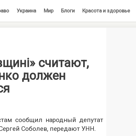
раво
Украина
Мир
Блоги
Красота и здоровье
вщині» считают,
енко должен
ся
стам сообщил народный депутат
Сергей Соболев, передают УНН.