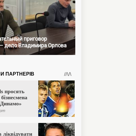
тельный приговор
— дело Владимира Орлова