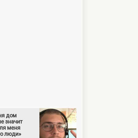
ня дом
е значит
Для меня
то люди»