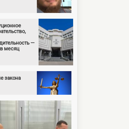
уционное
ательство,
дительность —
 в месяц
е закона