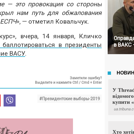
е — это провокация со стороны
крыл нам путь для обжалования
 ЕСПЧ
», — отметил Ковальчук.
урс», вчера, 14 января, Кличко
Оправда
т баллотироваться в президенты
в ВАКС 
ние ВАСУ
.
Заметили ошибку?
Выделите и нажмите Ctrl / Cmd + Enter
#Президентские выборы-2019