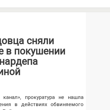
довца сняли
е в покушении
 нардепа
иной
 канал», прокуратура не нашла
ления в действиях обвиняемого