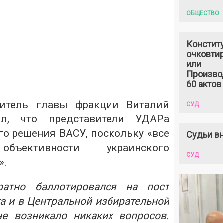
ОБЩЕСТВО
Констит
очковтир
или
Произво
60 актов
титель главы фракции Виталий
СУД
ил, что представители УДАРа
о решения ВАСУ, поскольку «все
Судьи вн
ективности украинского
СУД
».
ратно баллотировался на пост
а и в Центральной избирательной
е возникало никаких вопросов.