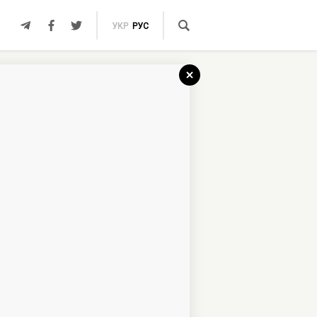
УКР
РУС