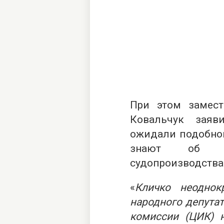
При этом замес
Ковальчук заяв
ожидали подобног
знают об объ
судопроизводства
«
Кличко неоднок
народного депутат
комиссии (ЦИК) н