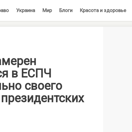
раво
Украина
Мир
Блоги
Красота и здоровье
амерен
ся в ЕСПЧ
льно своего
 президентских