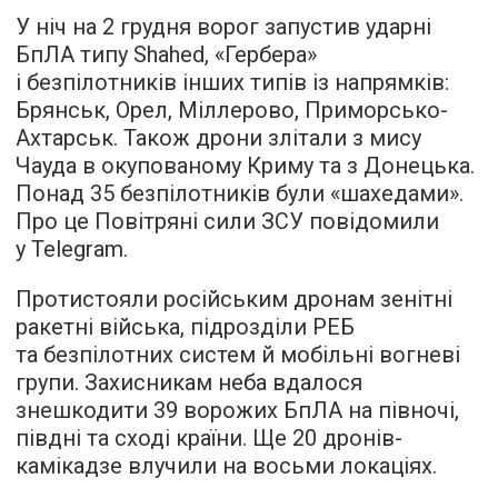
У ніч на 2 грудня ворог запустив ударні
БпЛА типу Shahed, «Гербера»
і безпілотників інших типів із напрямків:
Брянськ, Орел, Міллерово, Приморсько-
Ахтарськ. Також дрони злітали з мису
Чауда в окупованому Криму та з Донецька.
Понад 35 безпілотників були «шахедами».
Про це Повітряні сили ЗСУ повідомили
у Telegram.
Протистояли російським дронам зенітні
ракетні війська, підрозділи РЕБ
та безпілотних систем й мобільні вогневі
групи. Захисникам неба вдалося
знешкодити 39 ворожих БпЛА на півночі,
півдні та сході країни. Ще 20 дронів-
камікадзе влучили на восьми локаціях.