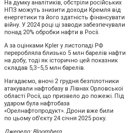
На думку аналітиків, обстріли російських
НПЗ можуть знизити доходи Кремля від
енергетики та його здатність фінансувати
війну. У 2024 році ці заводи забезпечували
понад 20% обробки нафти в Росії.
А за оцінками Kpler у листопаді РФ
переробляла близько 5 млн барелів нафти
на добу, тоді як історично цей показник
складав 5,3−5,5 млн барелів.
Нагадаємо, вночі 2 грудня безпілотники
атакували нафтобазу в Лівнах Орловської
області Росії, що призвело до пожежі. Під
ударом була нафтобаза
«Орелнафтопродукт». Дрони вже били
по цьому об'єкту 24 січня 2025 року.
Джерело: Bloomberg