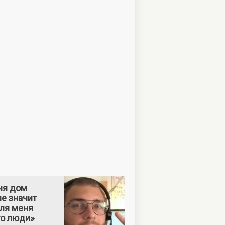
ня дом
е значит
Для меня
то люди»