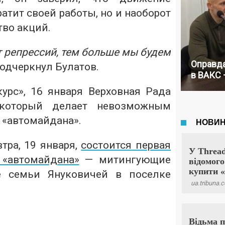
ратит своей работы, но и наоборот
тво акций.
 репрессий, тем больше мы будем
Оправда
подчеркнул Булатов.
в ВАКС 
урс», 16 января Верховная Рада
 который делает невозможным
 «автомайдана».
втра, 19 января,
состоится
первая
 «автомайдана»
— митингующие
е семьи Януковичей в поселке