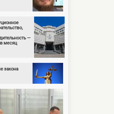
уционное
ательство,
дительность —
 в месяц
е закона