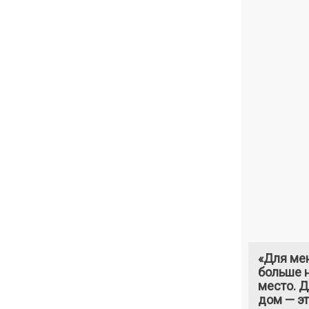
«Для ме
больше н
место. 
дом — э