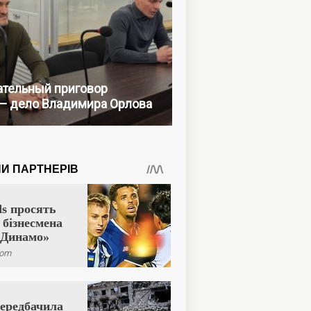
тельный приговор
— дело Владимира Орлова