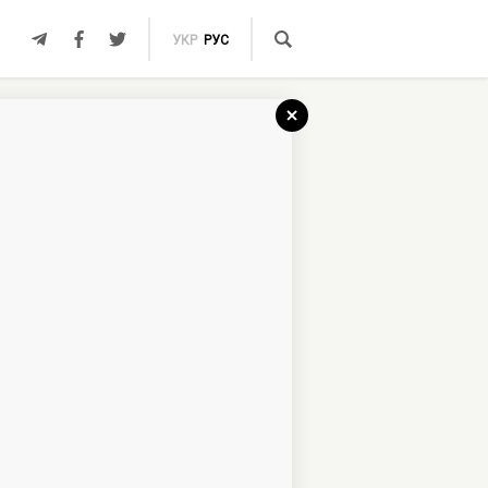
УКР
РУС