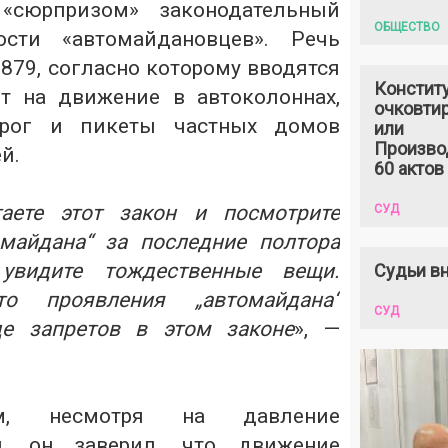
 «сюрпризом» законодательный
ОБЩЕСТВО
ости «автомайдановцев». Речь
879, согласно которому вводятся
Констит
т на движение в автоколоннах,
очковтир
орог и пикеты частных домов
или
Произво
й.
60 актов
аете этот закон и посмотрите
СУД
майдана“ за последние полтора
увидите тождественные вещи.
Судьи вн
о проявления „автомайдана“
СУД
е запретов в этом законе
», —
, несмотря на давление
я, он заверил, что движение