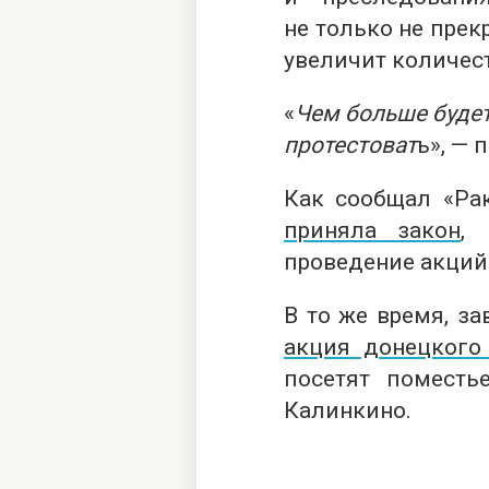
не только не прек
увеличит количес
«
Чем больше будет
протестоват
ь», — 
Как сообщал «Рак
приняла закон
,
проведение акций
В то же время, за
акция донецкого
посетят поместь
Калинкино.