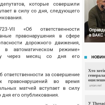
депутатов, которые совершили
упает в силу со дня, следующего
икования.
723-VІІ
«Об ответственности
Оправда
в ВАКС 
ивные правонарушения в сфере
опасности дорожного движения,
е в автоматическом режиме»
лу через месяц со дня его
об ответственности за совершение
ых правонарушений во время
ольных матчей вступает в силу
о дня его опубликования.