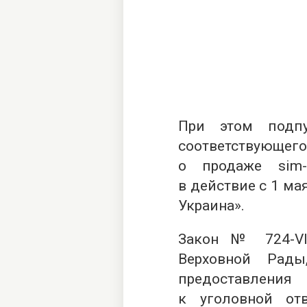
При этом подп
соответствующе
о продаже sim-
в действие с 1 ма
Украина».
Закон №
724-VІ
Верховной Рады
предоставлени
к уголовной отв