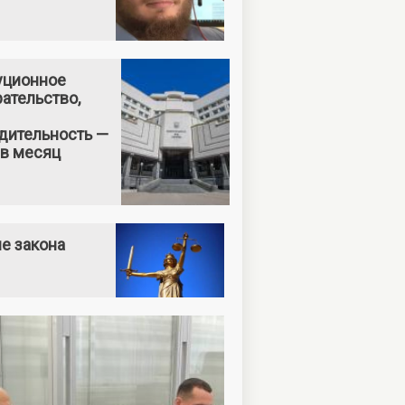
уционное
ательство,
дительность —
 в месяц
е закона