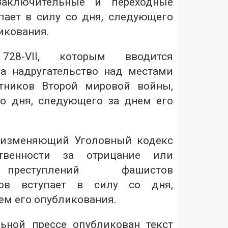
Заключительные и переходные
пает в силу со дня, следующего
икования.
№
728-VІІ,
которым вводится
за надругательство над местами
стников Второй мировой войны,
со дня, следующего за днем его
изменяющий Уголовный кодекс
твенности за отрицание или
преступлений фашистов
ов вступает в силу со дня,
ем его опубликования.
ьной прессе опубликован текст