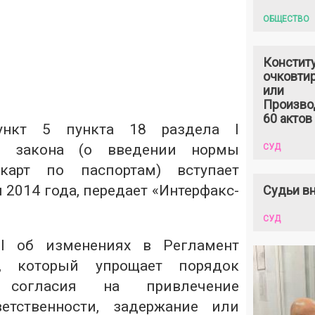
ОБЩЕСТВО
Констит
очковтир
или
Произво
60 актов
ункт 5 пункта 18 раздела I
го закона (о введении нормы
СУД
карт по паспортам) вступает
я 2014 года, передает «Интерфакс-
Судьи вн
СУД
І
об изменениях в Регламент
, который упрощает порядок
я согласия на привлечение
етственности, задержание или