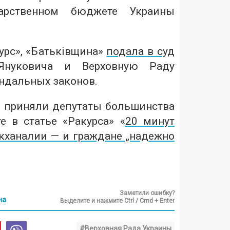
арственном бюджете Украины
урс», «Батьківщина»
подала в суд
Януковича и Верховную Раду
андальных законов.
о приняли депутаты большинства
те в статье «Ракурса» «
20 минут
кханалии — и граждане „надежно
Заметили ошибку?
на
Выделите и нажмите Ctrl / Cmd + Enter
#Верховная Рада Украины