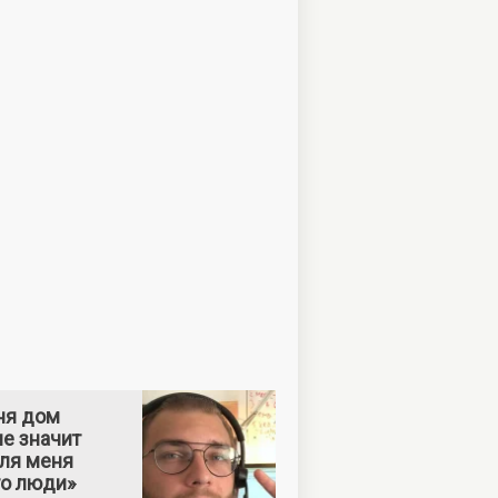
ня дом
е значит
Для меня
то люди»