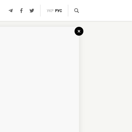
УКР
РУС