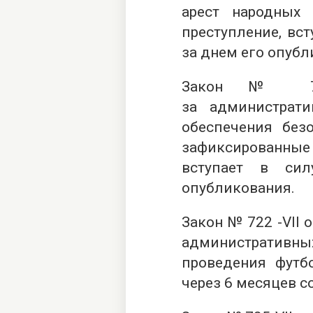
арест народных 
преступление, вст
за днем его опубл
Закон №
за администрат
обеспечения без
зафиксированны
вступает в си
опубликования.
Закон № 722 -VІІ 
административн
проведения футб
через 6 месяцев с