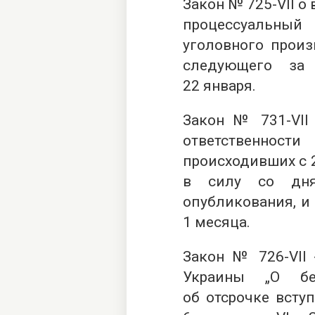
Закон №
725-VІІ
о 
процессуальный 
уголовного произ
следующего за
22 января.
Закон №
731-VІІ
ответственности
происходивших с 2
в силу со дня
опубликования, и
1 месяца.
Закон №
726-VІІ
«
Украины „О бе
об отсрочке всту