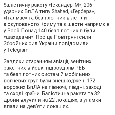
балістичну ракету «Іскандер-М», 206
ударних БпЛА типу Shahed, «Гербера»,
«Італмас» та безпілотників летіли
з окупованого Криму та з шести напрямків
у Росії. Понад 140 безпілотників були
«шахедами». Про це Повітряні сили
Збройних сил України повідомили
у Telegram.
Завдяки старанням авіації, зенітних
ракетних військ, підрозділів РЕБ
та безпілотних систем й мобільних
вогневих груп були знешкоджені 172
ворожих БпЛА на півночі, півдні, заході
та сході країни. Балістична ракета та 32
дрони влучили на 22 локаціях, а уламки
впали на дев’яти локаціях.