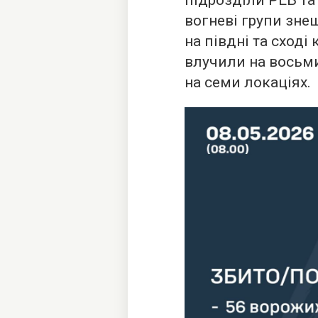
підрозділи РЕБ та
вогневі групи зн
на півдні та сході
влучили на восьми
на семи локаціях.