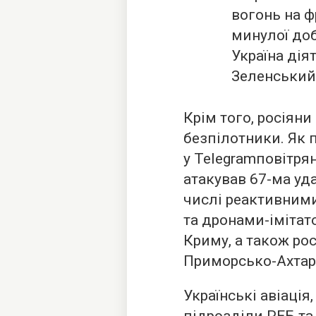
вогонь на ф
минулої доб
Україна дія
Зеленський
Крім того, росіяни
безпілотники. Як
у Telegramповітрян
атакував 67-ма уд
числі реактивними)
та дронами-імітат
Криму, а також рос
Приморсько-Ахтар
Українські авіація,