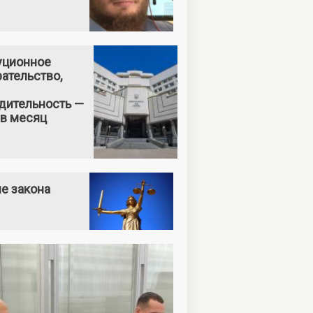
уционное
ательство,
дительность —
 в месяц
е закона