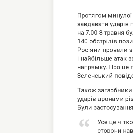
Протягом минулої 
завдавати ударів 
на 7.00 8 травня б
140 обстрілів пози
Росіяни провели з
і найбільше атак 
напрямку. Про це
Зеленський повідо
Також загарбники 
ударів дронами різ
Були застосування
Усе це чітко
сторони нав