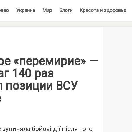
раво
Украина
Мир
Блоги
Красота и здоровье
ое «перемирие» —
г 140 раз
л позиции ВСУ
е
 зупиняла бойові дії після того,