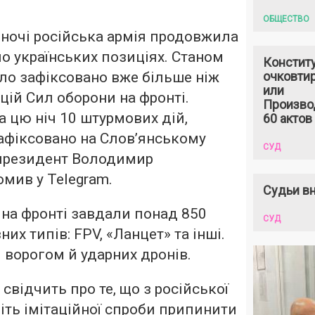
ОБЩЕСТВО
ночі російська армія продовжила
по українських позиціях. Станом
Констит
уло зафіксовано вже більше ніж
очковтир
или
цій Сил оборони на фронті.
Произво
а цю ніч 10 штурмових дій,
60 актов
зафіксовано на Словʼянському
СУД
 президент Володимир
мив у Telegram.
Судьи вн
на фронті завдали понад 850
СУД
них типів: FPV, «Ланцет» та інші.
 ворогом й ударних дронів.
 свідчить про те, що з російської
іть імітаційної спроби припинити