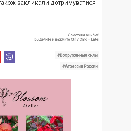
 також закликали дотримуватися
Заметили ошибку?
Выделите и нажмите Ctrl / Cmd + Enter
#Вооруженные силы
#Агрессия России