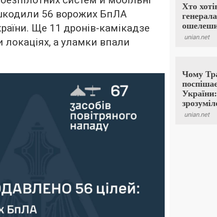
 безпілотних систем й мобільні
ешкодили 56 ворожих БпЛА
 країни. Ще 11 дронів-камікадзе
 локаціях, а уламки впали