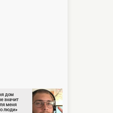
ня дом
е значит
Для меня
то люди»