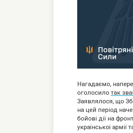
Нагадаємо, напере
оголосило
так зва
Заявлялося, що Зб
на цей період нач
бойові дії на фрон
української армії т