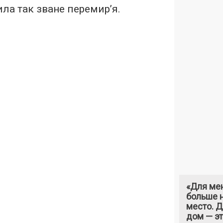
ла так зване перемир’я.
«Для ме
больше н
место. 
дом — э