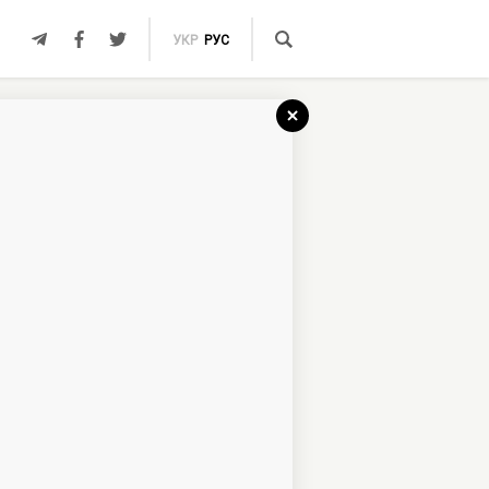
УКР
РУС