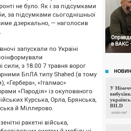
ронті не було. Як і за підсумками
и, за підсумками сьогоднішньої
тиме дзеркально, — наголосив
.
Оправда
в ВАКС 
 вночі запускали по Україні
 поінформували
і сили, з 18.00 7 травня ворог
арними БпЛА типу Shahed (в тому
, «Гербера», «Італмас»
орами «Пародія» із окупованого
ійських Курська, Орла, Брянська,
ська й Міллерово.
 зенітні ракетні війська,