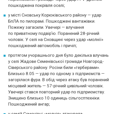
пошкоджена покрівля оселі;
у місті Сновську Корюківського району — удар
БпЛА по пилорамі. Пошкоджені вантажівки.
Пожежу загасили. Увечері — влучання
по приватному подвірʼю. Поранений 28-річний
чоловік. У селі на Сновщині через удар «молнії»
пошкоджений автомобіль і причіп;
протягом учорашнього дня було декілька влучань
у селі Жадове Семенівської громади Новгород-
Сіверського району. Росіни били «герберами».
Близько 8.05 — удар по одному з підприємств —
загорілася фура. В обід через атаку був поранений
місцевий житель — 57-річний цивільний чоловік.
Увечері стався повторний удар по підприємству.
Знищено близько 10 одиниць сільгосптехніки.
Пошкоджений ангар;
у самій Семенівці «молнія» атакувала