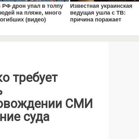
о требует
ь
ровождении СМИ
ние суда
я