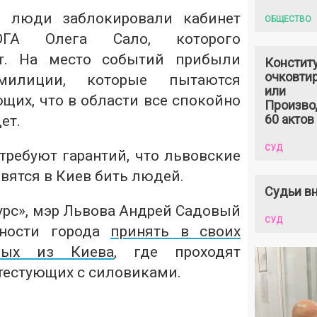
 люди заблокировали кабинет
ОБЩЕСТВО
ОГА Олега Сало, которого
т. На место событий прибыли
Констит
очковтир
 милиции, которые пытаются
или
щих, что в области все спокойно
Произво
60 актов
ет.
СУД
требуют гарантий, что львовские
вятся в Киев бить людей.
Судьи вн
урс», мэр Львова Андрей Садовый
СУД
вности города
принять в своих
ных из Киева
, где проходят
тестующих с силовиками.