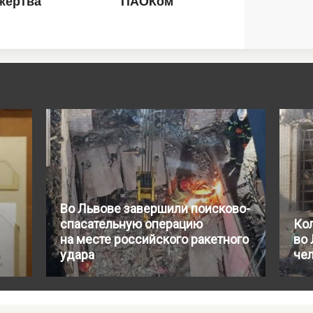
Во Львове завершили поисково-
спасательную операцию
Ко
на месте российского ракетного
во 
удара
че