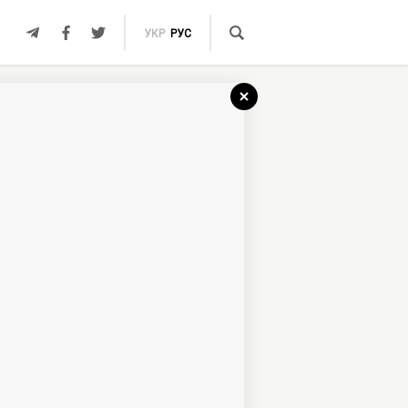
УКР
РУС