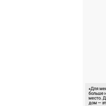
«Для ме
больше н
место. 
дом — э