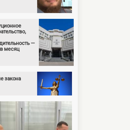
уционное
ательство,
дительность —
 в месяц
е закона