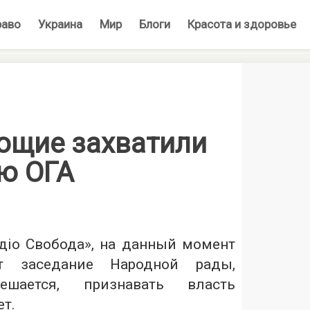
раво
Украина
Мир
Блоги
Красота и здоровье
ющие захватили
ю ОГА
діо Свобода», на данный момент
т заседание Народной рады,
шается, признавать власть
т.