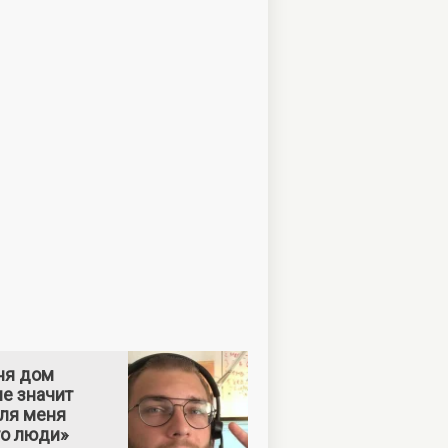
ня дом
е значит
Для меня
то люди»