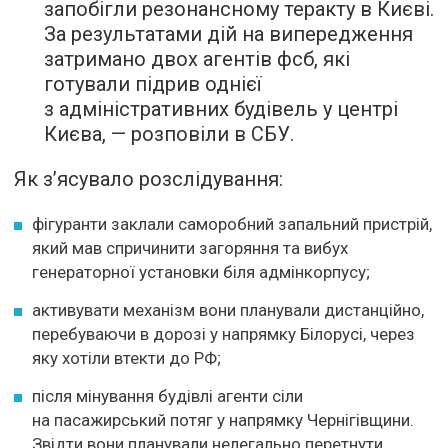
запобігли резонансному теракту в Києві.
За результатами дій на випередження
затримано двох агентів фсб, які
готували підрив однієї
з адміністративних будівель у центрі
Києва, — розповіли в СБУ.
Як з’ясувало розслідування:
фігуранти заклали саморобний запальний пристрій,
який мав спричинити загоряння та вибух
генераторної установки біля адмінкорпусу;
активувати механізм вони планували дистанційно,
перебуваючи в дорозі у напрямку Білорусі, через
яку хотіли втекти до РФ;
після мінування будівлі агенти сіли
на пасажирський потяг у напрямку Чернігівщини.
Звідти вони планували нелегально перетнути