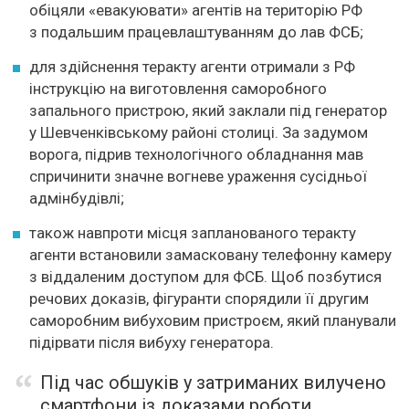
обіцяли «евакуювати» агентів на територію РФ
з подальшим працевлаштуванням до лав ФСБ;
для здійснення теракту агенти отримали з РФ
інструкцію на виготовлення саморобного
запального пристрою, який заклали під генератор
у Шевченківському районі столиці. За задумом
ворога, підрив технологічного обладнання мав
спричинити значне вогневе ураження сусідньої
адмінбудівлі;
також навпроти місця запланованого теракту
агенти встановили замасковану телефонну камеру
з віддаленим доступом для ФСБ. Щоб позбутися
речових доказів, фігуранти спорядили її другим
саморобним вибуховим пристроєм, який планували
підірвати після вибуху генератора.
Під час обшуків у затриманих вилучено
смартфони із доказами роботи