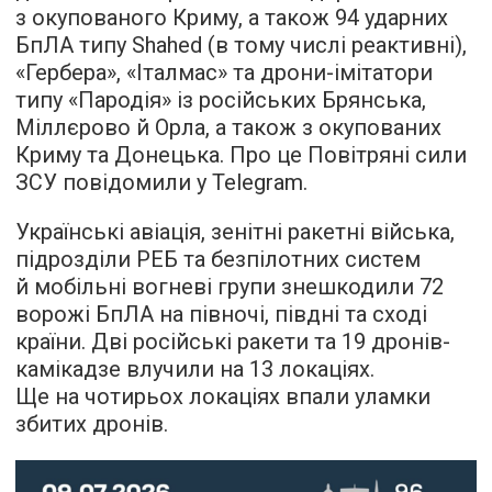
з окупованого Криму, а також 94 ударних
БпЛА типу Shahed (в тому числі реактивні),
«Гербера», «Італмас» та дрони-імітатори
типу «Пародія» із російських Брянська,
Міллєрово й Орла, а також з окупованих
Криму та Донецька. Про це Повітряні сили
ЗСУ повідомили у Telegram.
Українські авіація, зенітні ракетні війська,
підрозділи РЕБ та безпілотних систем
й мобільні вогневі групи знешкодили 72
ворожі БпЛА на півночі, півдні та сході
країни. Дві російські ракети та 19 дронів-
камікадзе влучили на 13 локаціях.
Ще на чотирьох локаціях впали уламки
збитих дронів.