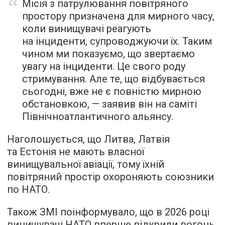
Місія з патрулювання повітряного
простору призначена для мирного часу,
коли винищувачі реагують
на інциденти, супроводжуючи їх. Таким
чином ми показуємо, що звертаємо
увагу на інциденти. Це свого роду
стримування. Але те, що відбувається
сьогодні, вже не є повністю мирною
обстановкою, — заявив він на саміті
Північноатлантичного альянсу.
Наголошується, що Литва, Латвія
та Естонія не мають власної
винищувальної авіації, тому їхній
повітряний простір охороняють союзники
по НАТО.
Також ЗМІ поінформувало, що в 2026 році
винищувачі НАТО вперше відкрили вогонь