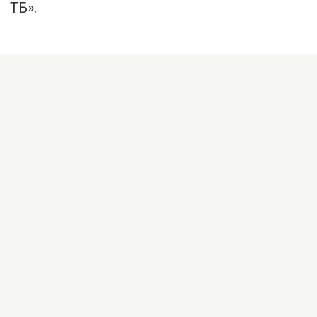
ТБ
».