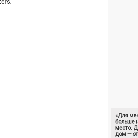
ers.
«Для ме
больше н
место. 
дом — э