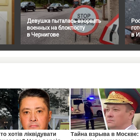
Девушка пыталась взорвать
Ро
военных на блокпосту
го
в Чернигове
в 