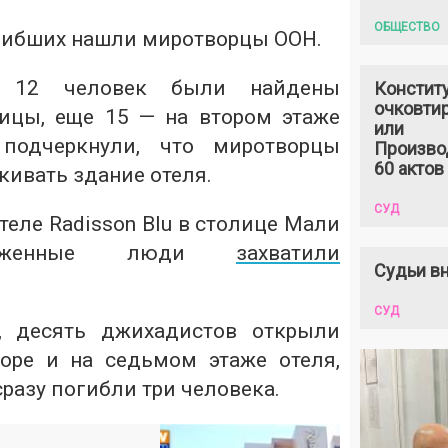
ОБЩЕСТВО
огибших нашли миротворцы ООН.
то 12 человек были найдены
Констит
очковтир
ицы, еще 15 — на втором этаже
или
подчеркнули, что миротворцы
Произво
60 актов
ивать здание отеля.
СУД
теле Radisson Blu в столице Мали
руженные люди
захватили
Судьи вн
СУД
 десять джихадистов открыли
оре и на седьмом этаже отеля,
сразу погибли три человека.