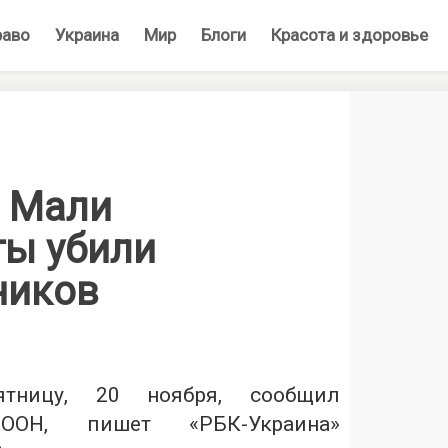
раво
Украина
Мир
Блоги
Красота и здоровье
е Мали
ты убили
ников
ницу, 20 ноября, сообщил
ь ООН, пишет «
РБК-Украина
»