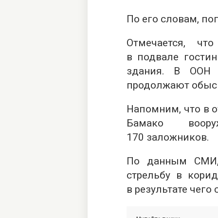
По его словам, п
Отмечается, ч
в подвале гостин
здания. В ООН 
продолжают обыск
Напомним, что в о
Бамако воо
170 заложников.
По данным СМИ,
стрельбу в корид
в результате чего 