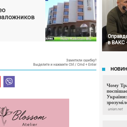
ео
заложников
Оправда
в ВАКС 
Заметили ошибку?
Выделите и нажмите Ctrl / Cmd + Enter