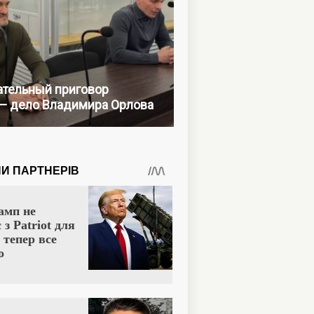
тельный приговор
— дело Владимира Орлова