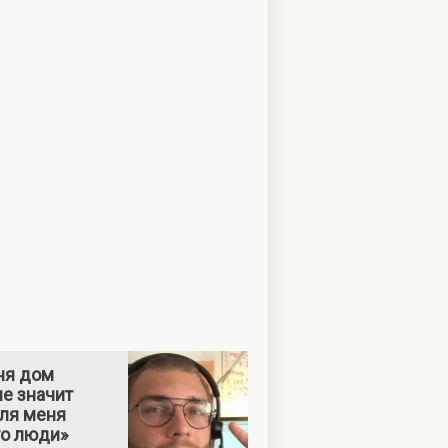
ня дом
е значит
Для меня
то люди»