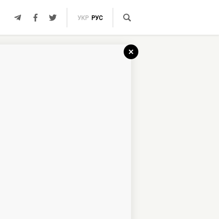
УКР
РУС