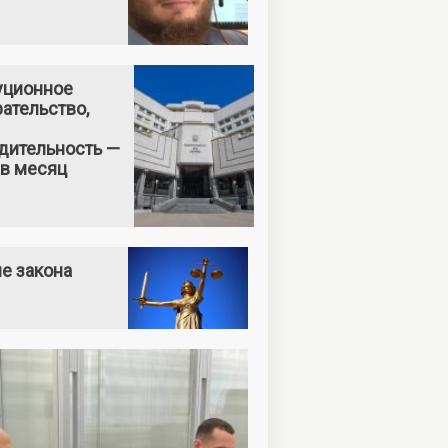
уционное
ательство,
дительность —
 в месяц
е закона